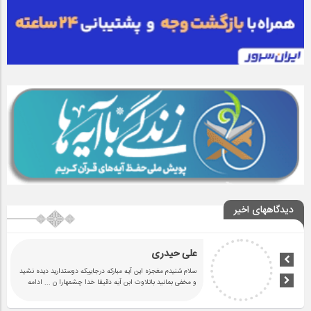
دیدگاههای اخیر
علی حیدری
سلام شنیدم مغجزه این آیه مبارکه درجاییکه دوستدارید دیده نشید
و مخفی بمانید باتلاوت ابن آیه دقیقا خدا چشمهارا ن
... ادامه