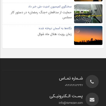
سخنگوی کمیسیون امنیت ملی خبر داد
حمایت از مدافعان «جنگ رمضان» در دستور کار
مجلس
نگاه‌ها به آسمان دوخته شده
زمان رویت هلال ماه شوال
شـماره تمـاس
۰۹۳۸۹۳۸۳۳۴۲
پسـت الـکترونیـکی
info@ramezan.com