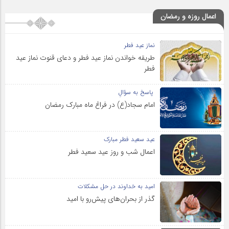
اعمال روزه و رمضان
نماز عید فطر
طریقه خواندن نماز عید فطر و دعای قنوت نماز عید
فطر
پاسخ به سؤالِ
امام سجاد(ع) در فراغ ماه مبارک رمضان
عید سعید فطر مبارک
اعمال شب و روز عید سعید فطر
امید به خداوند در حل مشکلات
گذر از بحران‌های پیش‌رو با امید