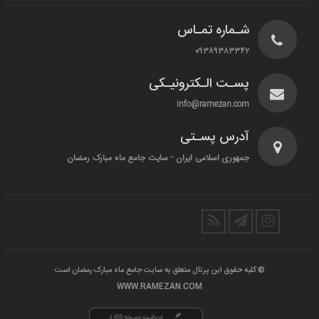
شـماره تمـاس
۰۹۳۸۹۳۸۳۳۴۲
پسـت الـکترونیـکی
info@ramezan.com
آدرس پسـتی
جمهوری اسلامی ایران - سایت جامع ماه مبارک رمضان
© کلیه حقوق این پرتال متعلق به سایت جامع ماه مبارک رمضان است
WWW.RAMEZAN.COM