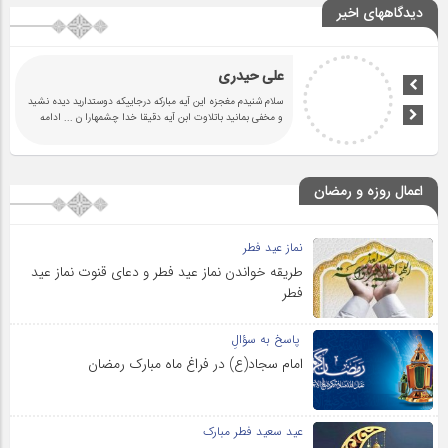
دیدگاههای اخیر
علی حیدری
سلام شنیدم مغجزه این آیه مبارکه درجاییکه دوستدارید دیده نشید
و مخفی بمانید باتلاوت ابن آیه دقیقا خدا چشمهارا ن
... ادامه
اعمال روزه و رمضان
نماز عید فطر
طریقه خواندن نماز عید فطر و دعای قنوت نماز عید
فطر
پاسخ به سؤالِ
امام سجاد(ع) در فراغ ماه مبارک رمضان
عید سعید فطر مبارک