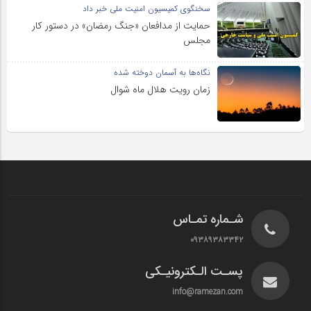
سخنگوی کمیسیون امنیت ملی خبر داد
حمایت از مدافعان «جنگ رمضان» در دستور کار
مجلس
نگاه‌ها به آسمان دوخته شده
زمان رویت هلال ماه شوال
شـماره تمـاس
۰۹۳۸۹۳۸۳۳۴۲
پسـت الـکترونیـکی
info@ramezan.com