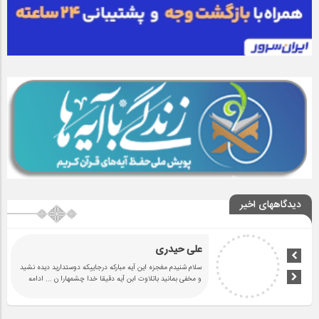
دیدگاههای اخیر
علی حیدری
سلام شنیدم مغجزه این آیه مبارکه درجاییکه دوستدارید دیده نشید
و مخفی بمانید باتلاوت ابن آیه دقیقا خدا چشمهارا ن
... ادامه