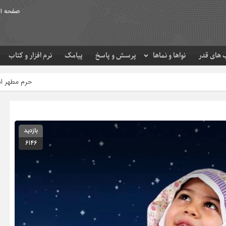
صفحه ا
های قدر
نواها و نماها
پرسش و پاسخ
پیامک
نرم افزار و کتاب
حرم مطهر امام رضا (ع) در لحظه 
بازدید
6146