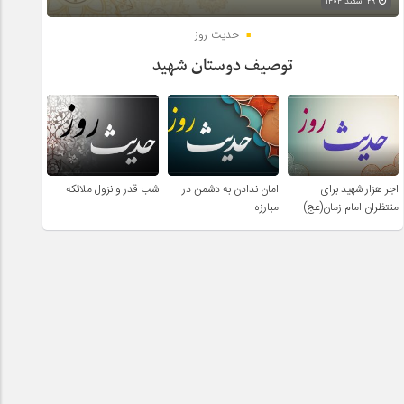
۲۹ اسفند ۱۴۰۴
حدیث روز
توصیف دوستان شهید
اجر هزار شهید برای
امان ندادن به دشمن در
شب قدر و نزول ملائکه
منتظران امام زمان(عج)
مبارزه