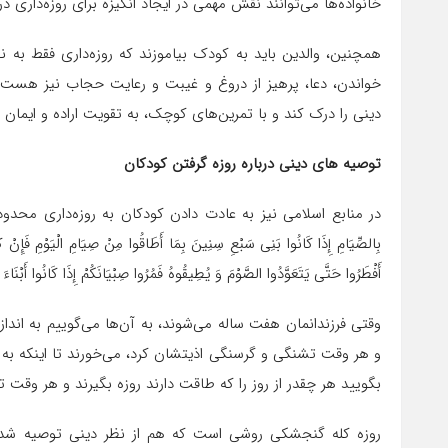
خانواده‌ها می‌توانند نقش مهمی در ایجاد انگیزه برای روزه‌داری در 
همچنین، والدین باید به کودک بیاموزند که روزه‌داری فقط به 
خواندن، دعا، پرهیز از دروغ و غیبت و رعایت حجاب نیز هست.
دینی را درک کند و با تمرین‌های کوچک، به تقویت اراده و ایمان خ
توصیه های دینی درباره روزه گرفتن کودکان
در منابع اسلامی نیز به عادت دادن کودکان به روزه‌داری محدود شده اس
بِالصِّیَامِ إِذَا کَانُوا بَنِی سَبْعِ سِنِینَ بِمَا أَطَاقُوا مِنْ صِیَامِ الْیَوْمِ فَإِنْ کَانَ
أَفْطَرُوا حَتَّى یَتَعَوَّدُوا الصَّوْمَ وَ یُطِیقُوهُ فَمُرُوا صِبْیَانَکُمْ إِذَا کَانُوا أَبْنَ
وقتی فرزندانمان هفت ساله می‌شوند، به آن‌ها می‌گوییم به اند
و هر وقت تشنگی و گرسنگی اذیتشان کرد، می‌خورند تا اینکه به
بگویید هر چقدر از روز را که طاقت دارند روزه بگیرند و هر وقت 
روزه کله گنجشکی روشی است که هم از نظر دینی توصیه شده 