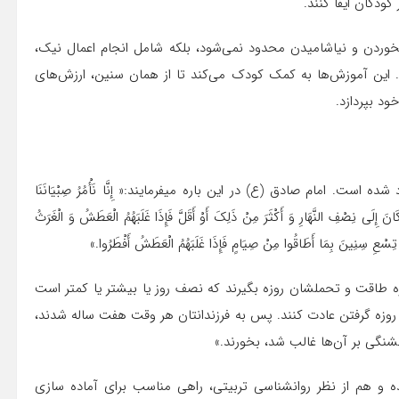
کودکان ایفا کنند.
نخوردن و نیاشامیدن محدود نمی‌شود، بلکه شامل انجام اعمال نیک،
 این آموزش‌ها به کمک کودک می‌کند تا از همان سنین، ارزش‌های
ود بپردازد.
ت. امام صادق (ع) در این باره میفرمایند:« إِنَّا نَأْمُرُ صِبْیَانَنَا
 إِلَى نِصْفِ النَّهَارِ وَ أَکْثَرَ مِنْ ذَلِکَ‏ أَوْ أَقَلَّ فَإِذَا غَلَبَهُمُ‏ الْعَطَشُ وَ الْغَرَثُ
اءَ تِسْعِ سِنِینَ بِمَا أَطَاقُوا مِنْ صِیَامٍ فَإِذَا غَلَبَهُمُ الْعَطَشُ أَفْطَرُوا.»
ازه طاقت و تحملشان روزه بگیرند که نصف روز یا بیشتر یا کمتر است
 روزه گرفتن عادت کنند. پس به فرزندانتان هر وقت هفت ساله شدند،
تشنگی بر آن‌ها غالب شد، بخورند.»
و هم از نظر روانشناسی تربیتی، راهی مناسب برای آماده سازی