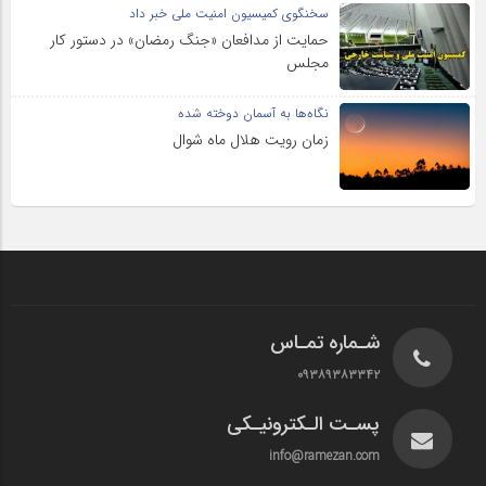
سخنگوی کمیسیون امنیت ملی خبر داد
حمایت از مدافعان «جنگ رمضان» در دستور کار
مجلس
نگاه‌ها به آسمان دوخته شده
زمان رویت هلال ماه شوال
شـماره تمـاس
۰۹۳۸۹۳۸۳۳۴۲
پسـت الـکترونیـکی
info@ramezan.com