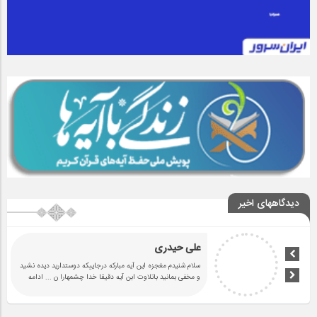
دیدگاههای اخیر
علی حیدری
سلام شنیدم مغجزه این آیه مبارکه درجاییکه دوستدارید دیده نشید
و مخفی بمانید باتلاوت ابن آیه دقیقا خدا چشمهارا ن
... ادامه