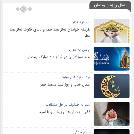
اعمال روزه و رمضان
نماز عید فطر
طریقه خواندن نماز عید فطر و دعای قنوت نماز عید
فطر
پاسخ به سؤالِ
امام سجاد(ع) در فراغ ماه مبارک رمضان
عید سعید فطر مبارک
اعمال شب و روز عید سعید فطر
امید به خداوند در حل مشکلات
گذر از بحران‌های پیش‌رو با امید
طلوع بندگی