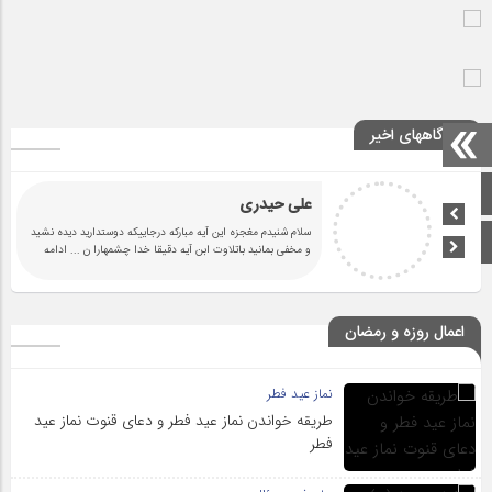
دیدگاههای اخیر
صفحه اصلی
علی حیدری
سلام شنیدم مغجزه این آیه مبارکه درجاییکه دوستدارید دیده نشید
اینستاگرام
و مخفی بمانید باتلاوت ابن آیه دقیقا خدا چشمهارا ن
... ادامه
اعمال روزه و رمضان
نماز عید فطر
طریقه خواندن نماز عید فطر و دعای قنوت نماز عید
فطر