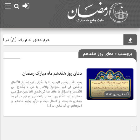
حرم مطهر امام رضا (ع) در لح
برچسب » دعای روز هفدهم
دعای روز هفدهم ماه مبارک رمضان
بسم الله الرحمن الرحیم اللهمّ اهْدِنی فیهِ لِصالِحِ الأعْمالِ
واقْـضِ لی فیهِ الحَوائِجَ والآمالِ یا من لا یَحْتاجُ الى
التّفْسیر والسؤالِ یا عالِماً بما فی صُدورِ العالَمین صَلّ على
۸ فروردین ۱۴۰۳
محمّدٍ و آلهِ الطّاهِرین. خدایا راهنمایی ام کن در آن به
کارهاى شایسته و اعمال نیک و برآور برایم حاجتها و
آرزوهایم اى که نیازى به […]