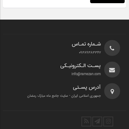
شـماره تمـاس
۰۹۳۸۹۳۸۳۳۴۲
پسـت الـکترونیـکی
info@ramezan.com
آدرس پسـتی
جمهوری اسلامی ایران - سایت جامع ماه مبارک رمضان