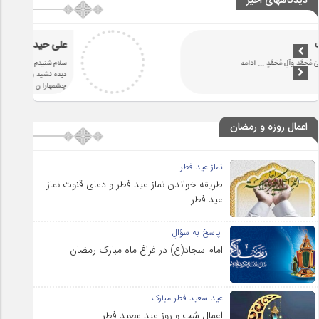
دیدگاههای اخیر
سرنوشت
اللَّٰهُمَّ صَلِّ عَلَىٰ مُحَمَّدٍ وَآلِ مُحَمَّدٍ
... ادامه
اعمال روزه و رمضان
نماز عید فطر
طریقه خواندن نماز عید فطر و دعای قنوت نماز
عید فطر
پاسخ به سؤالِ
امام سجاد(ع) در فراغ ماه مبارک رمضان
عید سعید فطر مبارک
اعمال شب و روز عید سعید فطر