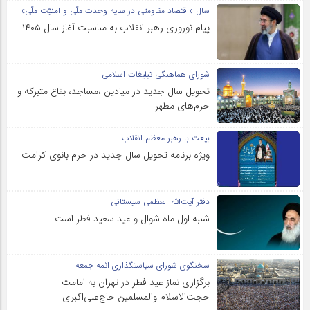
سال «اقتصاد مقاومتی در سایه وحدت ملّی و امنیّت ملّی»
پیام نوروزی رهبر انقلاب به مناسبت آغاز سال ۱۴۰۵
شورای هماهنگی تبلیغات اسلامی
تحویل سال‌ جدید در میادین ،مساجد، بقاع متبرکه‌ و
حرم‌های‌ مطهر
بیعت با رهبر معظم انقلاب
ویژه برنامه تحویل سال جدید در حرم بانوی کرامت
دفتر آیت‌الله العظمی سیستانی
شنبه اول ماه شوال و عید سعید فطر است
سخنگوی شورای سیاستگذاری ائمه جمعه
برگزاری نماز عید فطر در تهران به امامت
حجت‌الاسلام والمسلمین حاج‌علی‌اکبری