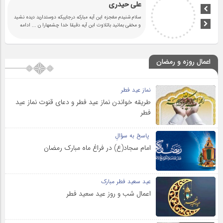
علی حیدری
سلام شنیدم مغجزه این آیه مبارکه درجاییکه دوستدارید دیده نشید
و مخفی بمانید باتلاوت ابن آیه دقیقا خدا چشمهارا ن
... ادامه
اعمال روزه و رمضان
نماز عید فطر
طریقه خواندن نماز عید فطر و دعای قنوت نماز عید
فطر
پاسخ به سؤالِ
امام سجاد(ع) در فراغ ماه مبارک رمضان
عید سعید فطر مبارک
اعمال شب و روز عید سعید فطر