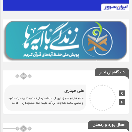
دیدگاههای اخیر
علی حیدری
سلام شنیدم مغجزه این آیه مبارکه درجاییکه دوستدارید دیده نشید
و مخفی بمانید باتلاوت ابن آیه دقیقا خدا چشمهارا ن
... ادامه
اعمال روزه و رمضان