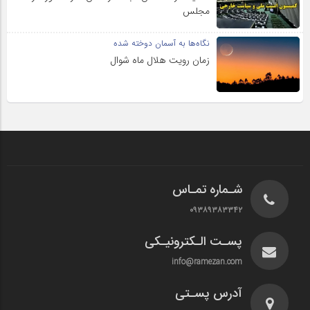
مجلس
نگاه‌ها به آسمان دوخته شده
زمان رویت هلال ماه شوال
شـماره تمـاس
۰۹۳۸۹۳۸۳۳۴۲
پسـت الـکترونیـکی
info@ramezan.com
آدرس پسـتی