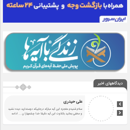
دیدگاههای اخیر
علی حیدری
سلام شنیدم مغجزه این آیه مبارکه درجاییکه دوستدارید دیده نشید
و مخفی بمانید باتلاوت ابن آیه دقیقا خدا چشمهارا ن
... ادامه