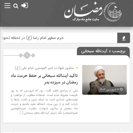
حرم مطهر امام رضا (ع) در لحظه تحویل سا
برچسب » آیت‌الله سبحانی
سالروز شهادت امیر المومنین امام علی (ع)
تاکید آیت‌الله سبحانی بر حفظ حرمت ماه
رمضان در سیزده بدر
۱۳ فروردین ۱۴۰۳
یکی از مراجع تقلید گفت: روز ۱۳ فروردین که به روز
طبیعت معروف شده است، استفاده مطلوب از مواهب و
نعمت‌های خدادی است نه اینکه زمین و کشت زار‌ها را
خراب کنند و از بین ببرند، انشالله مقید باشیم و حرمت
ماه رمضان و سالروز شهادت حضرت امیرالمومنین
علیه‌السلام را نگه داریم. آیت‌الله جعفر سبحانی […]