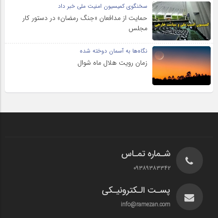
سخنگوی کمیسیون امنیت ملی خبر داد
حمایت از مدافعان «جنگ رمضان» در دستور کار
مجلس
نگاه‌ها به آسمان دوخته شده
زمان رویت هلال ماه شوال
شـماره تمـاس
۰۹۳۸۹۳۸۳۳۴۲
پسـت الـکترونیـکی
info@ramezan.com