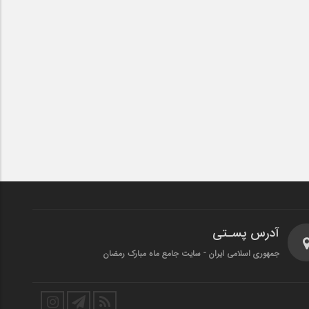
آدرس پسـتی
جمهوری اسلامی ایران - سایت جامع ماه مبارک رمضان