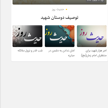
۲۹ اسفند ۱۴۰۴
حدیث روز
توصیف دوستان شهید
اجر هزار شهید برای
امان ندادن به دشمن در
شب قدر و نزول ملائکه
منتظران امام زمان(عج)
مبارزه