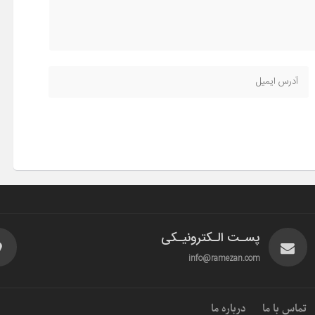
پسـت الـکترونیـکی
info@ramezan.com
تماس با ما
درباره ما