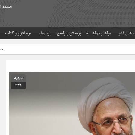
صفحه ا
های قدر
نواها و نماها
پرسش و پاسخ
پیامک
نرم افزار و کتاب
حرم مطهر امام رضا (ع) در
بازدید
238