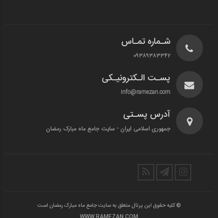
شـماره تمـاس
۰۹۳۸۹۳۸۳۳۴۲
پسـت الـکترونیـکی
info@ramezan.com
آدرس پسـتی
جمهوری اسلامی ایران - سایت جامع ماه مبارک رمضان
© کلیه حقوق این پرتال متعلق به سایت جامع ماه مبارک رمضان است
WWW.RAMEZAN.COM