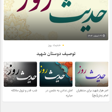
۲۹ اسفند ۱۴۰۴
حدیث روز
توصیف دوستان شهید
اجر هزار شهید برای منتظران
امان ندادن به دشمن در
شب قدر و نزول ملائکه
امام زمان(عج)
مبارزه