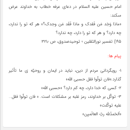
امام حسین‏ علیه السلام در دعاى عرفه خطاب به خداوند عرض
مى‏کند:
«ماذا وَجَد مَن فَقدک و ماذا فَقَد مَن وجدک؟» هر که تو را ندارد،
چه دارد؟ و هر که تو را دارد، چه ندارد؟
۱۹۵) تفسیر نورالثقلین ؛ توحیدصدوق، ص ۳۲۱٫
پیام ها:
۱- رویگردانى مردم از دین، نباید در ایمان و روحیّه‏ ى ما تأثیر
گذارد.«فان تولّوا فقل حسبى اللَّه»
۲- کسى که خدا دارد، چه کم دارد؟ «حسبى اللَّه»
۳- توکّل بر خداوند، رمز غلبه بر مشکلات است. « فان تولّوا فقل…
علیه توکّلت»
«اَلحَمدُللَّه‏ ربّ‏ العالَمیِن»