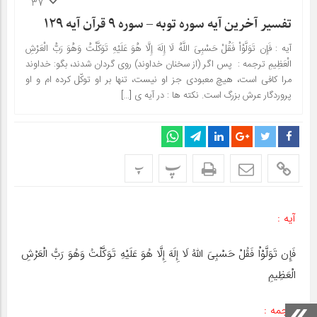
37
تفسیر آخرین آیه سوره توبه – سوره ۹ قرآن آیه ۱۲۹
آیه : فَإِن تَوَلَّوْاْ فَقُلْ حَسْبِىَ اللَّهُ لَا إِلَهَ إِلَّا هُوَ عَلَیْهِ تَوَکَّلْتُ وَهُوَ رَبُّ الْعَرْشِ
الْعَظِیمِ ترجمه : پس اگر (از سخنان خداوند) روى گردان شدند، بگو: خداوند
مرا کافى است، هیچ معبودى جز او نیست، تنها بر او توکّل کرده ‏ام و او
پروردگار عرش بزرگ است. نکته ها : در آیه‏ ى […]
پ
پ
آیه :
فَإِن تَوَلَّوْاْ فَقُلْ حَسْبِىَ اللَّهُ لَا إِلَهَ إِلَّا هُوَ عَلَیْهِ تَوَکَّلْتُ وَهُوَ رَبُّ الْعَرْشِ
الْعَظِیمِ
ترجمه :