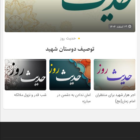
۲۹ اسفند ۱۴۰۴
حدیث روز
توصیف دوستان شهید
اجر هزار شهید برای منتظران
امان ندادن به دشمن در
شب قدر و نزول ملائکه
امام زمان(عج)
مبارزه