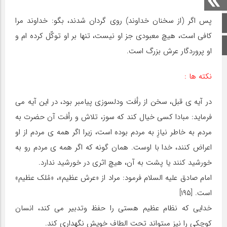
پس اگر (از سخنان خداوند) روى گردان شدند، بگو: خداوند مرا
صفحه اصلی
کافى است، هیچ معبودى جز او نیست، تنها بر او توکّل کرده ‏ام و
اینستاگرام
او پروردگار عرش بزرگ است.
نکته ها :
در آیه‏ ى قبل، سخن از رأفت ودلسوزى پیامبر بود، در این آیه مى‏
فرماید: مبادا کسى خیال کند که سوز، تلاش و رأفت آن حضرت به
مردم به خاطر نیازِ به مردم بوده است، زیرا اگر همه ‏ى مردم از او
اعراض کنند، خدا با اوست. همان گونه که اگر همه ‏ى مردم رو به
خورشید کنند یا پشت به آن، هیچ اثرى در خورشید ندارد.
امام صادق‏ علیه السلام فرمود: مراد از «عرش عظیم»، «مُلک عظیم»
است. [۱۹۵]
خدایى که نظام عظیم هستى را حفظ وتدبیر مى‏ کند، انسان
کوچکى را نیز مى‏تواند تحت الطاف خویش نگهدارى کند.