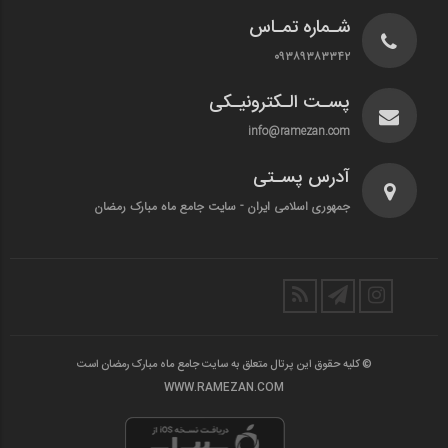
شـماره تمـاس
۰۹۳۸۹۳۸۳۳۴۲
پسـت الـکترونیـکی
info@ramezan.com
آدرس پسـتی
جمهوری اسلامی ایران - سایت جامع ماه مبارک رمضان
© کلیه حقوق این پرتال متعلق به سایت جامع ماه مبارک رمضان است
WWW.RAMEZAN.COM