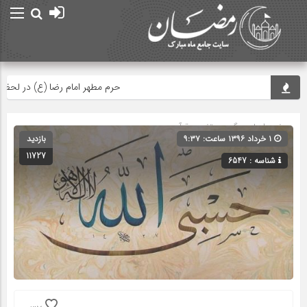
امام صادق (ع
حرم مطهر امام رضا (ع) در لحظه تحوی
صفحه اصلی
» گروه »
تفسیر قرآن
۱ خرداد ۱۳۹۶ ساعت: ۹:۳۷
بازدید
11727
شناسه : 6547