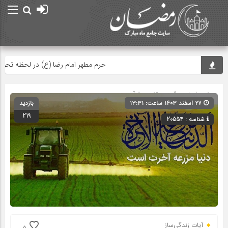
حرم مطهر امام رضا (ع) در لحظه تحویل سا
صفحه اصلی
» گروه »
تفسیر قرآن
۲۷ اسفند ۱۴۰۳ ساعت: ۱۳:۳۱
بازدید
219
شناسه : 20554
آیات زندگی‌ساز