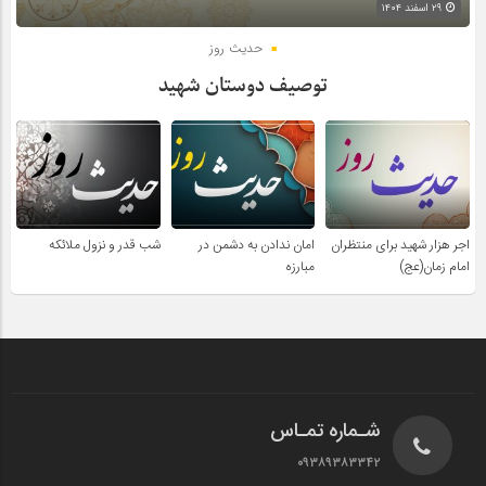
۲۹ اسفند ۱۴۰۴
حدیث روز
توصیف دوستان شهید
اجر هزار شهید برای منتظران
امان ندادن به دشمن در
شب قدر و نزول ملائکه
امام زمان(عج)
مبارزه
شـماره تمـاس
۰۹۳۸۹۳۸۳۳۴۲