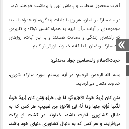
آخرت محصول سعادت و پاداش الهی را برداشت خواهند کرد.
در ماه مبارک رمضان، هر روز با «آیات زندگی‌ساز» همراه باشید؛
مجموعه‌ای از آیات قرآن کریم به همراه تفسیر کوتاه و کاربردی
که راهنمای زندگی و سعادت هستند و با این آیات، روزهای
ماه مبارک رمضان را با کلام خداوند نورانی‌تر کنیم.
صفحه اصلی
حجت‌الاسلام والمسلمین جواد محدثی:
اینستاگرام
بسم الله الرحمن الرحیم؛ در آیه بیستم سوره مبارکه شوری،
خداوند متعال می‌فرماید:
«مَن کان یُریدُ حَرثَ الآخِرَهِ نَزِد لَهُ فِی حَرثِهِ وَمَن کان یُریدُ حَرثَ
الدُّنیا نُؤتِه مِنها وَمَا لَهُ فِی الآخِرَهِ مِن نَصِیبٍ؛ هر کس که به
دنبال کشاورزی آخرت باشد، خداوند در کشت او برکت
می‌افزاید، و هر کس که به دنبال کشاورزی دنیای خود باشد،