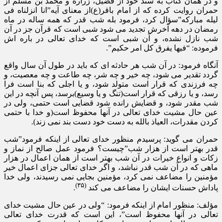
و در همان کتاب به سند خود از فضیل، زراره و محمد بن مسلم از
حمران روایت کرده که از امام باقر(ع)از معنای آیه”انا انزلناه فی
لیله مبارکه”سؤال کرد، فرمود بله شب قدر که همه ساله در ماه
رمضان در دهه آخرش تجدید می شود شبی است که قرآن جز در آن
شب نازل نشده، و آن شبی است که خدای تعالی در باره اش
فرموده: “فیها یفرق کل امر حکیم”.
آنگاه فرمود: در آن شب هر حادثه ای که باید در طول آن سال واقع
گردد تقدیر می شود، چه خیر و چه شر، چه طاعت و چه معصیت، و
چه فرزندی که قرار است متولد شود، و یا اجلی که بنا است فرا
رسد، و یا رزقی که قرار است(تنگ و یا وسیع)برسد، پس آنچه در این
شب مقدر شود، و قضایش رانده شود قضایی است حتمی، ولی در
عین حال مشیت خدای تعالی در آنها محفوظ است(و خدا با حتمی
کردن مقدرات، العیاذ بالله به دست خود دست بند نمی زند).
حمران می گوید: پرسیدم منظور خدای تعالی از اینکه فرمود”شب
قدر بهتر است از هزار شب”چیست؟ فرمود عمل صالح از نماز و
زکات و انواع خیرات در آن شب بهتر است از همان اعمال در هزار
ماهی که در آن شب قدر نباشد، و اگر خدای تعالی جزای اعمال خیر
مؤمنین را مضاعف نمی کرد، مؤمنین بجایی نمی رسیدند، ولی خدا
(۳۵)
پاداش حسنات ایشان را مضاعف می کند
.
مؤلف: منظور امام از اینکه فرمود: “ولی در عین حال مشیت خدای
تعالی در آنها محفوظ است”، این است که قدرت خدای تعالی