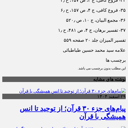
۳۴- فروع کافی، ج ۴، ص ۱۵۷، ح ۴٫
۳۵- فروع کافی، ج ۴، ص ۱۵۷، ح ۶٫
۳۶- مجمع البیان، ج ۱۰، ص ۵۲۰٫
۳۷- تفسیر برهان، ج ۴، ص ۴۸۱، ح ۱٫
تفسیر المیزان جلد ۲۰ صفحه ۵۵۹
علامه سید محمد حسین طباطبائی
برچسب ها
این مطلب بدون برچسب می باشد.
نوشته های مشابه
۲۹ اسفند ۱۴۰۴
پیام‌های جزء ۳۰ قرآن؛ از توحید تا انس
همیشگی با قرآن