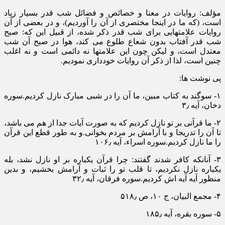
مؤلف: روایات در معنا و خصائص و فضائل شب قدر بسیار زیاد
است، (که ما در اینجا مختصری از آن را آوردیم)، و در بعضی از آن
روایات علامتهایی برای شب قدر ذکر شده، از قبیل این که: صبح
شب قدر آفتاب بدون شعاع طلوع می کند، هوا در صبح آن شب
معتدل است، و لیکن چون این علامتها نه دائمی است و نه اغلب
چنین است، لذا از ذکر آن روایات خودداری نمودیم.
پی نوشت ها:
۱- سوگند به کتاب مبین، ما آن را در شبی مبارک نازل کردیم.سوره
دخان، آیه ۳٫
۲- ما قرآنی بر تو نازل کردیم که به صورت آیات جدا از هم می باشد،
تا آن را تدریجا و با آرامش بر مردم بخوانی.و به طور قطع این قرآن
را ما نازل کردیم.سوره اسراء، آیه ۱۰۶٫
۳- آنانکه کافر شدند گفتند: چرا قرآن یکباره بر او نازل نشد، بله
یکباره نازل نکردیم، تا قلب تو را ثبات و آرامش بخشیم، و بدین
منظور آیه آیه اش کردیم.سوره فرقان، آیه ۳۲٫
۴- مجمع البیان، ج ۱۰، ص ۵۱۸٫
۵- سوره بقره، آیه ۱۸۵٫