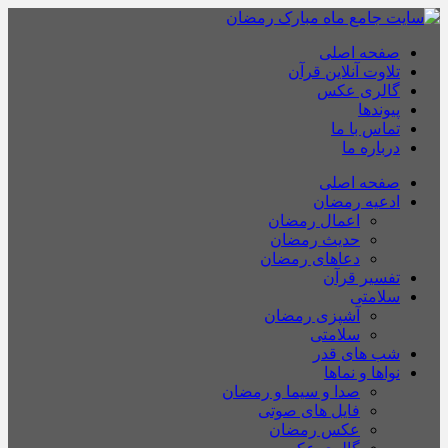
صفحه اصلی
تلاوت آنلاین قرآن
گالری عکس
پیوندها
تماس با ما
درباره ما
صفحه اصلی
ادعیه رمضان
اعمال رمضان
حدیث رمضان
دعاهای رمضان
تفسیر قرآن
سلامتی
آشپزی رمضان
سلامتی
شب های قدر
نواها و نماها
صدا و سیما و رمضان
فایل های صوتی
عکس رمضان