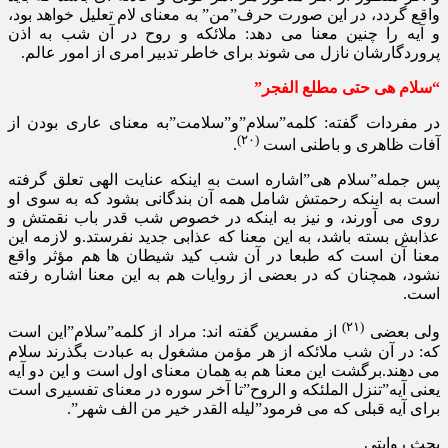
واقع گردد، در این صورت حرف”من” به معنای لام تعلیل خواهد بود،
و آیه را چنین معنا می دهد: ملائکه و روح در آن شب به اذن
پروردگارشان نازل می شوند برای خاطر تدبیر امری از امور عالم.
“سلام هی حتی مطلع الفجر”
در مفردات گفته: کلمه”سلام”و”سلامت”به معنای عاری بودن از
(۲۰)
آفات ظاهری و باطنی است
.
پس جمله”سلام هی”اشاره است به اینکه عنایت الهی تعلق گرفته
است به اینکه رحمتش شامل همه آن بندگانی بشود که به سوی او
روی می آورند، و نیز به اینکه در خصوص شب قدر باب نقمتش و
عذابش بسته باشد، به این معنا که عذابی جدید نفرستد.و لازمه این
معنا آن است که طبعا در آن شب کید شیطان ها هم مؤثر واقع
نشود، همچنان که در بعضی از روایات هم به این معنا اشاره رفته
است.
(۲۱)
ولی بعضی
از مفسرین گفته اند: مراد از کلمه”سلام”این است
که: در آن شب ملائکه از هر مؤمن مشغول به عبادت بگذرند سلام
می دهند.برگشت این معنا هم به همان معنای اول است و این دو آیه
یعنی آیه”تنزل الملئکه و الروح”تا آخر سوره در معنای تفسیری است
برای آیه قبلی که می فرمود”لیله القدر خیر من الف شهر”.
بحث روایتی