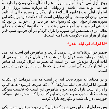
روح نازل می شوند، و این سوره، هم احتمال مکی بودن را دارد، و
هم می تواند مدنی باشد، و روایاتی که درباره سبب نزول آن از
امامان اهل بیت (علیهم السلام) و از دیگران رسیده خالی از تایید
مدنی بودن آن نیست، و آن روایاتی است که دلالت دارد بر اینکه این
سوره بعد از خوابی بود که رسول خدا(ص)دید، و آن خواب این بود که
دید بنی امیه بر منبر او بالا می روند، و سخت اندوهناک شد، و خدای
تعالی برای تسلیتش این سوره را نازل کرد(و در آن فرمود شب قدر
بهتر از هزار ماه حکومت بنی امیه است).
“انا انزلناه فی لیله القدر”
ضمیر در”انزلناه”به قرآن برمی گردد، و ظاهرش این است که: می
خواهد بفرماید همه قرآن را در شب قدر نازل کرده، نه بعضی از
آیات آن را، مؤیدش هم این است که تعبیر به انزال کرده، که ظاهر
در اعتبار یکپارچگی است، نه تنزیل که ظاهر در نازل کردن تدریجی
است.
و در معنای آیه مورد بحث آیه زیر است که می فرماید: “و الکتاب
(۱)
المبین انا انزلناه فی لیله مبارکه”
، که صریحا فرموده همه کتاب
را در آن شب نازل کرده، چون ظاهرش این است که نخست سوگند
به همه کتاب خورده، بعد فرموده این کتاب را که به حرمتش سوگند
خوردیم، در یک شب و یکپارچه نازل کردیم.
پس مدلول آیات این می شود که قرآن کریم دو جور نازل شده، یکی