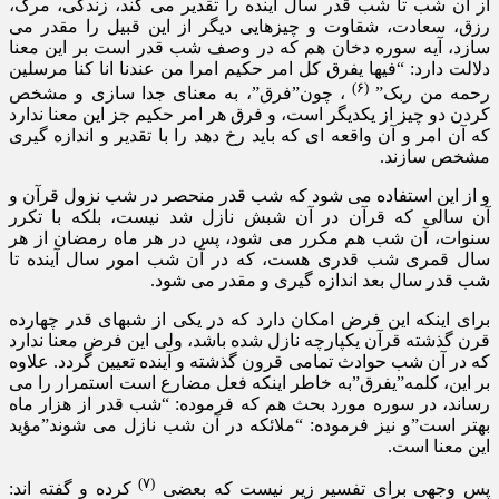
از آن شب تا شب قدر سال آینده را تقدیر می کند، زندگی، مرگ،
رزق، سعادت، شقاوت و چیزهایی دیگر از این قبیل را مقدر می
سازد، آیه سوره دخان هم که در وصف شب قدر است بر این معنا
دلالت دارد: “فیها یفرق کل امر حکیم امرا من عندنا انا کنا مرسلین
(۶)
رحمه من ربک”
، چون”فرق”، به معنای جدا سازی و مشخص
کردن دو چیز از یکدیگر است، و فرق هر امر حکیم جز این معنا ندارد
که آن امر و آن واقعه ای که باید رخ دهد را با تقدیر و اندازه گیری
مشخص سازند.
و از این استفاده می شود که شب قدر منحصر در شب نزول قرآن و
آن سالی که قرآن در آن شبش نازل شد نیست، بلکه با تکرر
سنوات، آن شب هم مکرر می شود، پس در هر ماه رمضان از هر
سال قمری شب قدری هست، که در آن شب امور سال آینده تا
شب قدر سال بعد اندازه گیری و مقدر می شود.
برای اینکه این فرض امکان دارد که در یکی از شبهای قدر چهارده
قرن گذشته قرآن یکپارچه نازل شده باشد، ولی این فرض معنا ندارد
که در آن شب حوادث تمامی قرون گذشته و آینده تعیین گردد. علاوه
بر این، کلمه”یفرق”به خاطر اینکه فعل مضارع است استمرار را می
رساند، در سوره مورد بحث هم که فرموده: “شب قدر از هزار ماه
بهتر است”و نیز فرموده: “ملائکه در آن شب نازل می شوند”مؤید
این معنا است.
(۷)
پس وجهی برای تفسیر زیر نیست که بعضی
کرده و گفته اند: