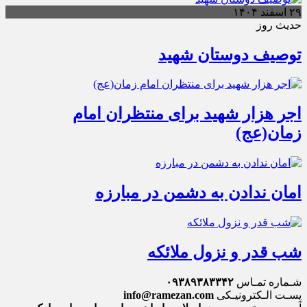
۲۹ اسفند ۱۴۰۴
حدیث روز
توصیف دوستان شهید
اجر هزار شهید برای منتظران امام
زمان(عج)
امان ندادن به دشمن در مبارزه
شب قدر و نزول ملائکه
شـماره تمـاس
۰۹۳۸۹۳۸۳۳۴۲
پسـت الـکترونیـکی
info@ramezan.com