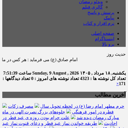
ویدئو رمضان
گالری فیلم
پرسش و پاسخ
پیامک
نرم افزار و کتاب
صفحه اصلی
اینستاگرام
برو بالا
حدیث روز
امام صادق (ع) می فرماید : هر كس در ماه رمضان صدقه اى بد
یکشنبه, ۱۸ مرداد , ۱۴۰۵
Sunday, 9 August , 2026
ساعت
7:51:40
تعداد کل نوشته ها : 4323
تعداد نوشته های امروز : 0
تعداد دیدگاهها :
×
171
آخرین مطالب
حرم مطهر امام رضا (ع) در لحظه تحویل سال
مصرف زکات
فطره در امور فرهنگی
جلوه‌های بزرگ نصرت الهی در ماه
مبارک رمضان دیده شد
علت حرام بودن روزه ی عید فطر در
احادیث
طریقه خواندن نماز عید فطر و دعای قنوت نماز عید