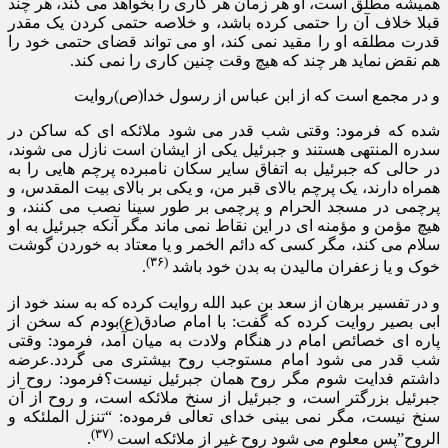
همیشه مطلق است، او هر زمان هر کاری را بخواهد می کند، هر چند
قبلا خلاف آن را حتمی کرده باشد، و خلاصه حتمی کردن یک مقدر
قدرت مطلقه او را مقید نمی کند، او می تواند قضای حتمی خود را
هم نقض نماید هر چند که هیچ وقت چنین کاری را نمی کند.
و در مجمع است که از ابن عباس از رسول خدا(ص)روایت
شده که فرمود: وقتی شب قدر می شود ملائکه ای که ساکن در
سدره المنتهی هستند و جبرئیل یکی از ایشان است نازل می شوند،
در حالی که جبرئیل به اتفاق سایر سکان نامبرده پرچم هایی را به
همراه دارند، یک پرچم بالای قبر من، و یکی بر بالای بیت المقدس، و
پرچمی در مسجد الحرام و پرچمی بر طور سینا نصب می کنند، و
هیچ مؤمن و مؤمنه ای در این نقاط نمی ماند مگر آنکه جبرئیل به او
سلام می کند، مگر کسی که دائم الخمر و یا معتاد به خوردن گوشت
(۳۶)
خوک و یا زعفران مالیدن به بدن خود باشد
.
و در تفسیر برهان از سعد بن عبد الله روایت کرده که به سند خود از
ابی بصیر روایت کرده که گفت: با امام صادق(ع)بودم که سخن از
پاره ای خصائص امام در هنگام ولادت به میان آمد، فرمود: وقتی
شب قدر می شود امام مستوجب روح بیشتری می گردد.عرضه
داشتم فدایت شوم مگر روح همان جبرئیل نیست؟فرمود: روح از
جبرئیل بزرگتر است، و جبرئیل از سنخ ملائکه است، و روح از آن
سنخ نیست، مگر نمی بینی خدای تعالی فرموده: “تنزل الملئکه و
(۳۷)
الروح”پس معلوم می شود روح غیر از ملائکه است
.