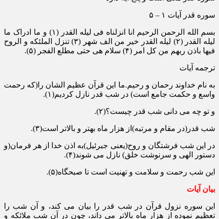
سوره قدر آیات ۱ – ۵
بسم الله الرحمن الرحیم انا انزلناه فی لیله القدر (۱) و ما ادراک ما
لیله القدر (۲) لیله القدر خیر من الف شهر (۳) تنزل الملئکه و الروح
فیها باذن ربهم من کل امر (۴) سلام هی حتی مطلع الفجر (۵).
ترجمه آیات
به نام خداوند رحمان و رحیم.ما این قرآن عظیم الشان را(که رحمت
واسع و حکمت جامع است) در شب قدر نازل کردیم(۱).
و تو چه می دانی شب قدر چیست؟(۲).
شب قدر(در مقام و مرتبه)از هزار ماه بهتر و بالاتر است(۳).
در این شب فرشتگان و روح(یعنی جبرئیل)به اذن خدا از هر فرمان(و
دستور الهی و سرنوشت خلق) نازل می شوند(۴).
این شب رحمت و سلامت و تهنیت است تا صبحگاه(۵).
بیان آیات
این سوره نزول قرآن در شب قدر را بیان می کند، و آن شب را
تعظیم نموده از هزار ماه بالاتر می داند، چون در آن شب ملائکه و