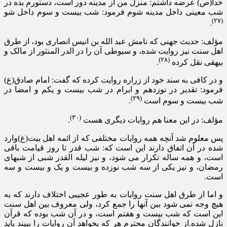
خدا(ص) عرضه داشتم: منزل من از مدینه دور است، دستورم بده در
شب معینی داخل مدینه شوم فرمود: شب بیست و سوم داخل شو
(۲۷)
.
مؤلف: حدیث جهنی که نامش عبد الله بن انیس انصاری بود، از طرق
اهل سنت نیز روایت شده، و سیوطی آن را در الدر المنثور از مالک و
(۲۸)
بیهقی نقل کرده
.
و در کافی به سند خود از زراره روایت کرده که گفت: امام صادق(ع)
فرمود: تقدیر در نوزدهم و ابرام در شب بیست و یکم و امضا در
(۲۹)
شب بیست و سوم است
.
(۳۰)
مؤلف: در این معنا هم روایات دیگری هست
.
پس معلوم شد آنچه همه روایات مختلفی که از ائمه اهل بیت(ع)وارد
شده در آن اتفاق دارند این است که: شب قدر تا روز قیامت باقی
است، و همه ساله تکرار می شود، و نیز لیله القدر شبی از شبهای
رمضان، و نیز یکی از سه شب نوزده و بیست و یک و بیست و سه
است.
و اما از طرق اهل سنت روایات به طور عجیبی اختلاف دارند که به
هیچ وجه نمی شود بین آنها را جمع کرد، ولی معروف بین اهل سنت
این است که شب بیست و هفتم است، و در آن شب بوده که قرآن
نازل شده.از خوانندگان محترم هر که بخواهد آن روایات را ببیند باید