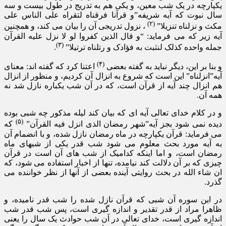
یکپارچه در یک شب معین، و یکی هم به تدریج در طول بیست و سه
سال نبوت که آیه شریفه”و قرآنا فرقناه لتقراه علی الناس علی
(۲)
مکث و نزلناه تنزیلا”
، نزول تدریجی آن را بیان می کند، و همچنین
آیه زیر که می فرماید: “و قال الذین کفروا لو لا نزل علیه القرآن
(۳)
جمله واحده کذلک لنثبت به فؤادک و رتلناه ترتیلا”
.
(۴)
و بنا بر این، دیگر نباید به گفته بعضی
اعتنا کرد که گفته اند: معنای
آیه”انزلناه” این است که شروع به انزال آن کردیم، و منظور از انزال
هم انزال چند آیه از قرآن است، که در آن شب یکباره نازل شد نه
همه آن.
و در کلام خدای تعالی آیه ای که بیان کند لیله مذکور چه شبی بوده
(۵)
دیده نمی شود بجز آیه”شهر رمضان الذی انزل فیه القرآن”
که
می فرماید: قرآن یکپارچه در ماه رمضان نازل شده، و با انضمام آن
به آیه مورد بحث معلوم می شود شب قدر یکی از شبهای ماه
رمضان است، و اما اینکه کدامیک از شب های آن است در قرآن
چیزی که بر آن دلالت کند نیامده، تنها از اخبار استفاده می شود، که
ان شاء الله در بحث روایتی آینده بعضی از آنها از نظر خواننده می
گذرد.
در این سوره آن شبی که قرآن نازل شده را شب قدر نامیده، و
ظاهرا مراد از قدر تقدیر و اندازه گیری است، پس شب قدر شب
اندازه گیری است، خدای تعالی در آن شب حوادث یک سال را یعنی