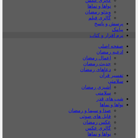
گالری عکس
نواها و نماها
ویدئو رمضان
گالری فیلم
پرسش و پاسخ
پیامک
نرم افزار و کتاب
صفحه اصلی
ادعیه رمضان
اعمال رمضان
حدیث رمضان
دعاهای رمضان
تفسیر قرآن
سلامتی
آشپزی رمضان
سلامتی
شب های قدر
نواها و نماها
صدا و سیما و رمضان
فایل های صوتی
عکس رمضان
گالری عکس
نواها و نماها