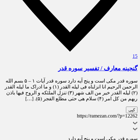
15
گنجینه معارف / تفسیر سوره قدر
سوره قدر مکی است و پنج آیه دارد سوره قدر آیات ۱ – ۵ بسم الله
الرحمن الرحیم انا انزلناه فی لیله القدر (۱) و ما ادراک ما لیله القدر
(۲) لیله القدر خیر من الف شهر (۳) تنزل الملئکه و الروح فیها باذن
ربهم من کل امر (۴) سلام هی حتی مطلع الفجر (۵). […]
کپی
https://ramezan.com/?p=12262
پ
پ
سوره قدر مکی است و پنج آیه دارد