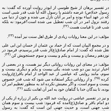
در تفسیر برهان از شیخ طوسی از ابوذر روایت آورده که گفت: به
رسول خدا(ص) عرضه داشتم یا رسول الله آیا شب قدر شبی است
که در عهد انبیاء بوده و امر بر آنان نازل می شده و چون از دنیا می
رفتند نزول امر در آن شب تعطیل می شده است؟فرمود: نه بلکه
(۲۲)
شب قدر تا قیامت هست
.
(۲۳)
مؤلف: در این معنا روایات زیادی از طرق اهل سنت نیز آمده
.
و در مجمع البیان است که از حماد بن عثمان از حسان ابن ابی علی
نقل شده که گفت: از امام صادق(ع)از شب قدر پرسیدم، فرمود در
(۲۴)
نوزدهم رمضان و بیست و یکم و بیست و سوم جستجویش کن
.
مؤلف: در معنای این روایات روایاتی دیگر نیز هست، و در بعضی از
اخبار تردید بین دو شب شده، یکی بیست و یکم و دیگری بیست و
سوم، مانند روایتی که عیاشی از عبد الواحد از امام باقر(ع)روایت
(۲۵)
کرده
. و از روایاتی دیگر استفاده می شود که شب قدر خصوص
بیست و سوم است، و اگر معینش نکرده اند به منظور تعظیم امر آن
(۲۶)
بوده، تا بندگان خدا با گناهان خود به امر آن اهانت نکنند
.
و نیز در تفسیر عیاشی در روایت عبد الله بن بکیر از زراره از یکی از
دو امام باقر و صادق(ع)آمده که فرمود: شب بیست و سوم همان
شب جهنی است، و حدیث جهنی این است که گفت: به رسول