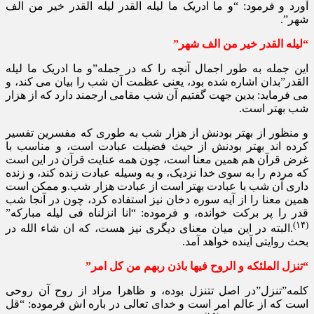
آورد و فرمود: “و ما ادریک ما لیله القدر لیله القدر خیر من الف
شهر”.
“لیله القدر خیر من الف شهر”
این جمله به طور اجمال آنچه را که در جمله”و ما ادریک ما لیله
القدر”بدان اشاره شده بود، یعنی عظمت آن شب را بیان می کند، و
می فرماید: بدین جهت گفتیم آن شب مقامی ارجمند دارد که از هزار
شب بهتر است.
و منظور از بهتر بودنش از هزار شب به طوری که مفسرین تفسیر
کرده اند بهتر بودنش از حیث فضیلت عبادت است، و مناسب با
غرض قرآن هم همین معنا است، چون همه عنایت قرآن در این است
که مردم را به سوی خدا نزدیک، و به وسیله عبادت زنده کند، و زنده
داری آن شب با عبادت بهتر است از عبادت هزار شب.و ممکن است
همین معنا را از آیه سوره دخان نیز استفاده کرد، چون در آنجا شب
قدر را پر برکت خوانده، و فرموده: “انا انزلناه فی لیله مبارکه”
(۱۴)
.البته در این میان معنای دیگری نیز هست، که ان شاء الله در
بحث روایتی آینده خواهد آمد.
“تنزل الملئکه و الروح فیها باذن ربهم من کل امر”
کلمه”تنزل”در اصل تتنزل بوده، و ظاهرا مراد از روح آن روحی
است که از عالم امر است و خدای تعالی در باره اش فرموده: “قل