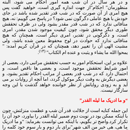
و در هر سال در آن شب همه امور احکام می شود، البته
منظورمان” احکام”از جهت اندازه گیری است، خواهید گفت پس
هیچ امری از آن صورت که در شب قدر تقدیر شده باشد در جای
خودش با هیچ عاملی دگرگون نمی شود؟ در پاسخ می گوییم: نه، هیچ
منافاتی ندارد که در شب قدر مقدر بشود ولی در ظرف تحققش
طوری دیگر محقق شود، چون کیفیت موجود شدن مقدر، امری
است، و دگرگونی در تقدیر، امری دیگر است، همچنان که هیچ
منافاتی ندارد که حوادث در لوح محفوظ معین شده باشد، ولی
مشیت الهی آن را تغییر دهد، همچنان که در قرآن کریم آمده: ”
(۱۳)
یمحوا الله ما یشاء و یثبت و عنده ام الکتاب”
.
علاوه بر این، استحکام امور به حسب تحققش مراتبی دارد، بعضی از
امور شرایط تحققش موجود است، و بعضی ها ناقص است، و
احتمال دارد که در شب قدر بعضی از مراتب احکام تقدیر بشود، و
بعضی دیگرش به وقت دیگر موکول گردد، اما آنچه از روایات بر می
آید و به زودی روایاتش از نظر خواننده خواهد گذشت با این وجه
سازگار نیست.
“و ما ادریک ما لیله القدر”
این جمله کنایه است از جلالت قدر آن شب و عظمت منزلتش، چون
با اینکه ممکن بود در نوبت دوم ضمیر لیله القدر را بیاورد، خود آن را
تکرار کرد.واضح تر بگویم، با اینکه می توانست بفرماید: “و ما ادریک
ما هی، هی خیر من الف شهر”برای بار دوم و بار سوم خود کلمه را