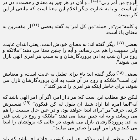
(۱۵)
الروح من امر ربی”
، و اذن در هر چیز به معنای رخصت دادن در
آن است، و یا به عبارت دیگر اعلام این معنا است که مانعی از این
کار نیست.
(۱۶)
و کلمه”من”در جمله”من کل امر”به گفته بعضی
از مفسرین به
معنای باء است.
(۱۷)
بعضی
دیگر گفته اند: به معنای خودش است، یعنی ابتدای غایت،
ولی سببیت را هم می رساند، و آیه را چنین معنا می دهد: “ملائکه و
روح در آن شب به اذن پروردگارشان و به سبب هر امری الهی نازل
می شوند”.
(۱۸)
بعضی
دیگر گفته اند: باء برای تعلیل به غایت است، و معنایش
این است”ملائکه و روح در آن شب به اذن پروردگارشان نازل می
شوند، برای خاطر اینکه هر امری را تدبیر کنند”.
لیکن حق مطلب این است که: مراد از امر، اگر آن امر الهی باشد که
(۱۹)
آیه”انما امره اذا اراد شیئا ان یقول له کن فیکون”
تفسیرش
کرده، حرف”من”برای ابتدا خواهد بود، و در عین حال سببیت را هم
می رساند، و به آیه چنین معنا می دهد: “ملائکه و روح در شب قدر
به اذن پروردگارشان نازل می شوند، در حالی که نزولشان را ابتدا
می کنند و هر امر الهی را صادر می نمایند”.
و اگر منظور از امر مذکور هر امر کونی و حادثه ای باشد که باید