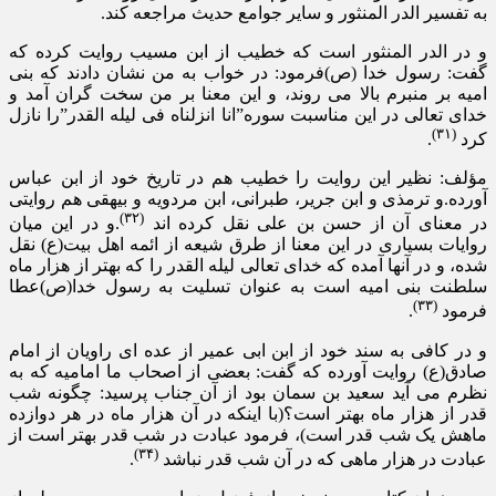
به تفسیر الدر المنثور و سایر جوامع حدیث مراجعه کند.
و در الدر المنثور است که خطیب از ابن مسیب روایت کرده که
گفت: رسول خدا (ص)فرمود: در خواب به من نشان دادند که بنی
امیه بر منبرم بالا می روند، و این معنا بر من سخت گران آمد و
خدای تعالی در این مناسبت سوره”انا انزلناه فی لیله القدر”را نازل
(۳۱)
کرد
.
مؤلف: نظیر این روایت را خطیب هم در تاریخ خود از ابن عباس
آورده.و ترمذی و ابن جریر، طبرانی، ابن مردویه و بیهقی هم روایتی
(۳۲)
در معنای آن از حسن بن علی نقل کرده اند
.و در این میان
روایات بسیاری در این معنا از طرق شیعه از ائمه اهل بیت(ع) نقل
شده، و در آنها آمده که خدای تعالی لیله القدر را که بهتر از هزار ماه
سلطنت بنی امیه است به عنوان تسلیت به رسول خدا(ص)عطا
(۳۳)
فرمود
.
و در کافی به سند خود از ابن ابی عمیر از عده ای راویان از امام
صادق(ع) روایت آورده که گفت: بعضی از اصحاب ما امامیه که به
نظرم می آید سعید بن سمان بود از آن جناب پرسید: چگونه شب
قدر از هزار ماه بهتر است؟(با اینکه در آن هزار ماه در هر دوازده
ماهش یک شب قدر است)، فرمود عبادت در شب قدر بهتر است از
(۳۴)
عبادت در هزار ماهی که در آن شب قدر نباشد
.