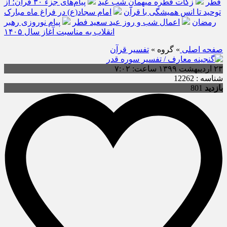
فطر
زکات فطره میهمانِ شب عید
پیام‌های جزء ۳۰ قرآن؛ از
توحید تا انس همیشگی با قرآن
امام سجاد(ع) در فراغ ماه مبارک
رمضان
اعمال شب و روز عید سعید فطر
پیام نوروزی رهبر
انقلاب به مناسبت آغاز سال ۱۴۰۵
صفحه اصلی
» گروه »
تفسیر قرآن
۲۳ اردیبهشت ۱۳۹۹ ساعت: ۷:۰۲
شناسه : 12262
بازدید
801