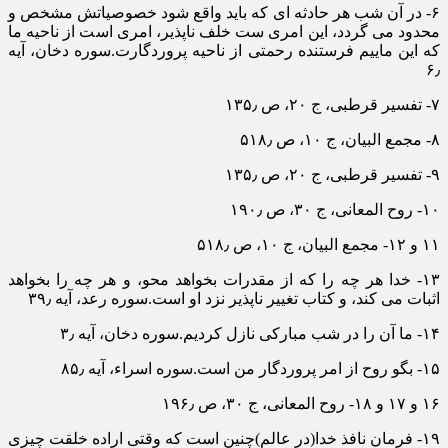
۶- در آن شب هر حادثه ای که باید واقع شود خصوصیاتش مشخص و
محدود می گردد، این امری ست خلف ناپذیر، امری است از ناحیه ما
که این ماییم فرستنده رحمتی از ناحیه پروردگارت.سوره دخان، آیه
۶٫
۷- تفسیر قرطبی، ج ۲۰، ص ۱۳۵٫
۸- مجمع البیان، ج ۱۰، ص ۵۱۸٫
۹- تفسیر قرطبی، ج ۲۰، ص ۱۳۵٫
۱۰- روح المعانی، ج ۳۰، ص ۱۹۰٫
۱۱ و ۱۲- مجمع البیان، ج ۱۰، ص ۵۱۸٫
۱۳- خدا هر چه را که از مقدرات بخواهد محو، و هر چه را بخواهد
اثبات می کند، و کتاب تغییر ناپذیر نزد او است.سوره رعد، آیه ۳۹٫
۱۴- ما آن را در شب مبارکی نازل کردیم.سوره دخان، آیه ۳٫
۱۵- بگو روح از امر پروردگار من است.سوره اسراء، آیه ۸۵٫
۱۶ و ۱۷ و ۱۸- روح المعانی، ج ۳۰، ص ۱۹۶٫
۱۹- فرمان نافذ خدا(در عالم)چنین است که وقتی اراده خلقت چیزی