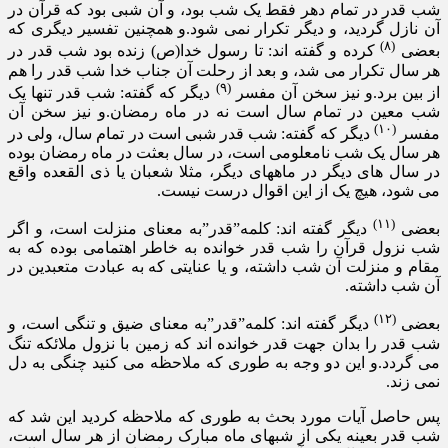
شب قدر در تمام دهر فقط یک شب بود، و آن شبی بود که قرآن در
آن نازل گردید، و دیگر تکرار نمی شود.و همچنین تفسیر دیگری که
(۸)
بعضی
کرده و گفته اند: تا رسول خدا(ص) زنده بود شب قدر در
هر سال تکرار می شد، و بعد از رحلت آن جناب خدا شب قدر را هم
(۹)
از بین برد.و نیز سخن آن مفسر
دیگر که گفته: شب قدر تنها یک
شب معین در تمام سال است نه در ماه رمضان.و نیز سخن آن
(۱۰)
مفسر
دیگر که گفته: شب قدر شبی است در تمام سال، ولی در
هر سال یک شب نامعلومی است، در سال بعثت در ماه رمضان بوده
در سال های دیگر در ماههای دیگر، مثلا شعبان یا ذی القعده واقع
می شود، هیچ یک از این اقوال درست نیست.
(۱۱)
بعضی
دیگر گفته اند: کلمه”قدر”به معنای منزلت است، و اگر
شب نزول قرآن را شب قدر خوانده به خاطر اهتمامی بوده که به
مقام و منزلت آن شب داشته، و یا عنایتی که به عبادت متعبدین در
آن شب داشته.
(۱۲)
بعضی
دیگر گفته اند: کلمه”قدر”به معنای ضیق و تنگی است، و
شب قدر را بدان جهت قدر خوانده اند که زمین با نزول ملائکه تنگ
می گردد.و این دو وجه به طوری که ملاحظه می کنید چنگی به دل
نمی زند.
پس حاصل آیات مورد بحث به طوری که ملاحظه کردید این شد که
شب قدر بعینه یکی از شبهای ماه مبارک رمضان از هر سال است،