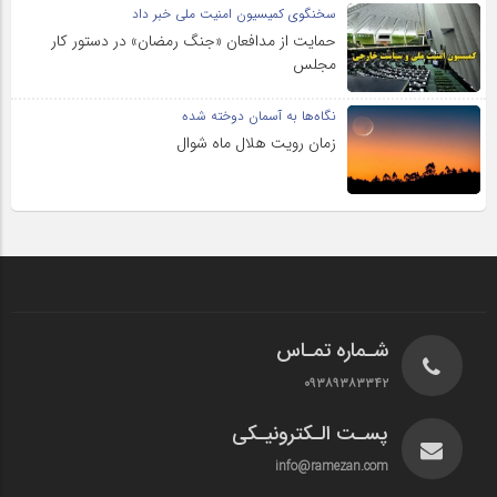
سخنگوی کمیسیون امنیت ملی خبر داد
حمایت از مدافعان «جنگ رمضان» در دستور کار
مجلس
نگاه‌ها به آسمان دوخته شده
زمان رویت هلال ماه شوال
شـماره تمـاس
۰۹۳۸۹۳۸۳۳۴۲
پسـت الـکترونیـکی
info@ramezan.com