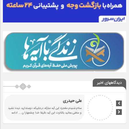
دیدگاههای اخیر
علی حیدری
سلام شنیدم مغجزه این آیه مبارکه درجاییکه دوستدارید دیده نشید
و مخفی بمانید باتلاوت ابن آیه دقیقا خدا چشمهارا ن
... ادامه