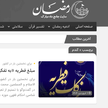
صفحه اصلی
ادعیه رمضان
تفسیر قرآن
سلامتی
شب 
آخرین مطالب
برچسب » گندم
برای نخستین بار در کشور
مبلغ فطریه «به تفک
برای نخستین بار در کشو
الاسلام و المسلمین محمد
در گفت‌وگو با تسنیم از ت
۷ فروردین ۱۴۰۴
شناسی احکام فقهی حوزه علم