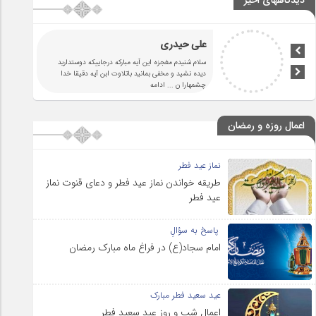
دیدگاههای اخیر
علی حیدری
سلام شنیدم مغجزه این آیه مبارکه درجاییکه دوستدارید
دیده نشید و مخفی بمانید باتلاوت ابن آیه دقیقا خدا
چشمهارا ن
... ادامه
اعمال روزه و رمضان
نماز عید فطر
طریقه خواندن نماز عید فطر و دعای قنوت نماز
عید فطر
پاسخ به سؤالِ
امام سجاد(ع) در فراغ ماه مبارک رمضان
عید سعید فطر مبارک
اعمال شب و روز عید سعید فطر