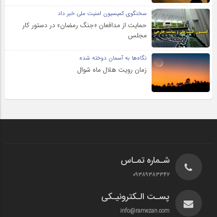
سخنگوی کمیسیون امنیت ملی خبر داد
حمایت از مدافعان «جنگ رمضان» در دستور کار
مجلس
نگاه‌ها به آسمان دوخته شده
زمان رویت هلال ماه شوال
شـماره تمـاس
۰۹۳۸۹۳۸۳۳۴۲
پسـت الـکترونیـکی
info@ramezan.com