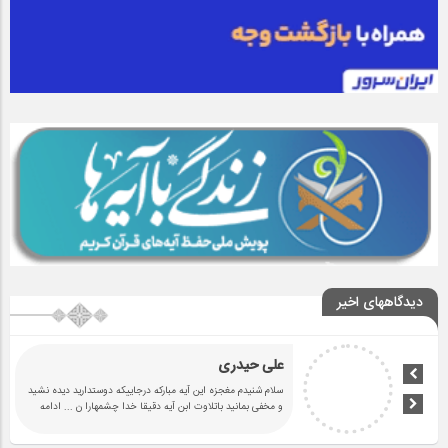
دیدگاههای اخیر
علی حیدری
سلام شنیدم مغجزه این آیه مبارکه درجاییکه دوستدارید دیده نشید
و مخفی بمانید باتلاوت ابن آیه دقیقا خدا چشمهارا ن
... ادامه