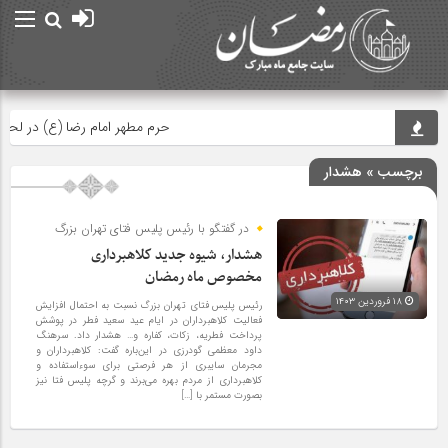
حرم مطهر امام رضا (ع) در لحظه تحوی
برچسب » هشدار
در گفتگو با رئیس پلیس فتای تهران بزرگ
هشدار، شیوه جدید کلاهبرداری
مخصوص ماه رمضان
۱۸ فروردین ۱۴۰۳
رئیس پلیس فتای تهران بزرگ نسبت به احتمال افزایش
فعالیت کلاهبرداران در ایام عید سعید فطر در پوشش
پرداخت فطریه، زکات، کفاره و… هشدار داد. سرهنگ
داود معظمی گودرزی در این‌باره گفت: کلاهبرداران و
مجرمان سایبری از هر فرصتی برای سوء‌استفاده و
کلاهبرداری از مردم بهره می‌برند و گرچه پلیس فتا نیز
بصورت مستمر با […]