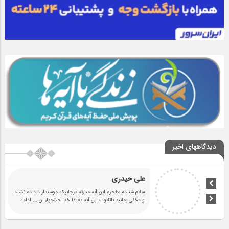
دیدگاههای اخیر
علی حیدری
سلام شنیدم مغجزه این آیه مبارکه درجاییکه دوستدارید دیده نشید
و مخفی بمانید باتلاوت ابن آیه دقیقا خدا چشمهارا ن
... ادامه