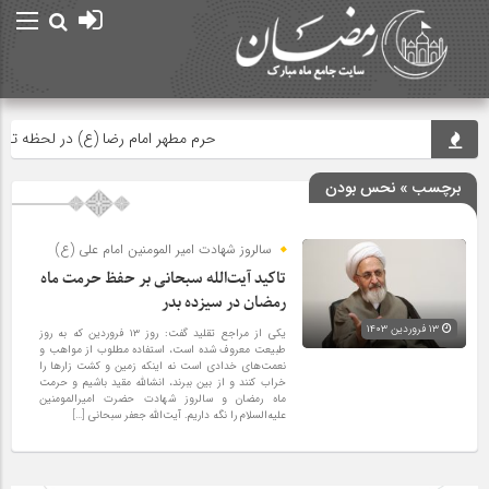
حرم مطهر امام رضا (ع) در لحظه تحویل سال
برچسب » نحس بودن
سالروز شهادت امیر المومنین امام علی (ع)
تاکید آیت‌الله سبحانی بر حفظ حرمت ماه
رمضان در سیزده بدر
۱۳ فروردین ۱۴۰۳
یکی از مراجع تقلید گفت: روز ۱۳ فروردین که به روز
طبیعت معروف شده است، استفاده مطلوب از مواهب و
نعمت‌های خدادی است نه اینکه زمین و کشت زار‌ها را
خراب کنند و از بین ببرند، انشالله مقید باشیم و حرمت
ماه رمضان و سالروز شهادت حضرت امیرالمومنین
علیه‌السلام را نگه داریم. آیت‌الله جعفر سبحانی […]