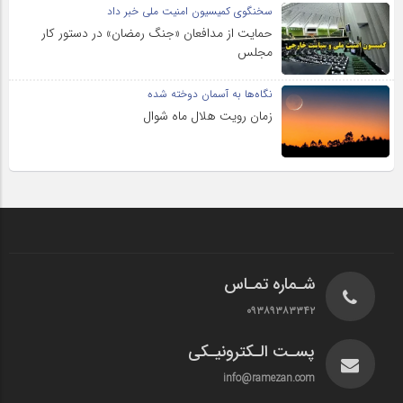
سخنگوی کمیسیون امنیت ملی خبر داد
حمایت از مدافعان «جنگ رمضان» در دستور کار
مجلس
نگاه‌ها به آسمان دوخته شده
زمان رویت هلال ماه شوال
شـماره تمـاس
۰۹۳۸۹۳۸۳۳۴۲
پسـت الـکترونیـکی
info@ramezan.com