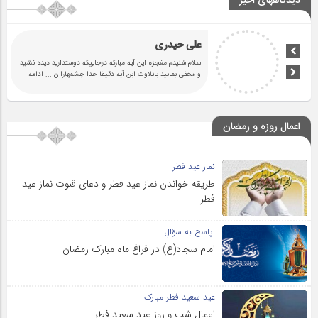
دیدگاههای اخیر
علی حیدری
سلام شنیدم مغجزه این آیه مبارکه درجاییکه دوستدارید دیده نشید
و مخفی بمانید باتلاوت ابن آیه دقیقا خدا چشمهارا ن
... ادامه
اعمال روزه و رمضان
نماز عید فطر
طریقه خواندن نماز عید فطر و دعای قنوت نماز عید
فطر
پاسخ به سؤالِ
امام سجاد(ع) در فراغ ماه مبارک رمضان
عید سعید فطر مبارک
اعمال شب و روز عید سعید فطر