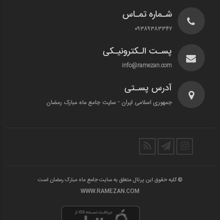
شـماره تمـاس
۰۹۳۸۹۳۸۳۳۴۲
پسـت الـکترونیـکی
info@ramezan.com
آدرس پسـتی
جمهوری اسلامی ایران - سایت جامع ماه مبارک رمضان
© کلیه حقوق این پرتال متعلق به سایت جامع ماه مبارک رمضان است
WWW.RAMEZAN.COM