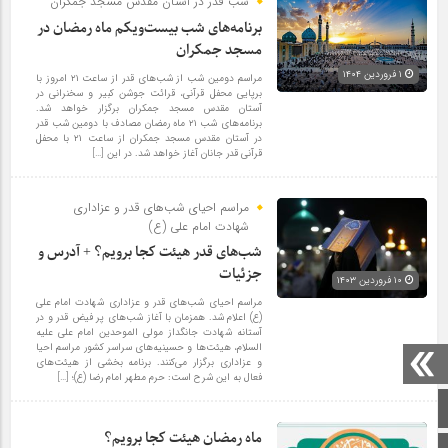
شب قدر در آستان مقدس مسجد جمکران
برنامه‌های شب بیست‌ویکم ماه رمضان در
مسجد جمکران
۱ فروردین ۱۴۰۴
مراسم دومین شب از شب‌های قدر از ساعت ۲۱ امروز با
برپایی محفل قرآنی، قرائت جوشن کبیر و سخنرانی در
آستان مقدس مسجد جمکران برگزار خواهد شد.
برنامه‌های شب ۲۱ ماه رمضان مصادف با دومین شب قدر
در آستان مقدس مسجد جمکران از ساعت ۲۱ با محفل
قرآنی قدر جانان آغاز خواهد شد. در این […]
مراسم احیای شب‌های قدر و عزاداری
شهادت امام علی (ع)
شب‌های قدر هیئت کجا برویم؟ + آدرس و
جزئیات
۱۰ فروردین ۱۴۰۳
مراسم احیای شب‌های قدر و عزاداری شهادت امام علی
(ع) اعلام شد. همزمان با آغاز شب‌های پر فیض قدر و در
آستانه شهادت جانگداز مولی الموحدین امام علی علیه
السلام، هیئت‌ها و حسینیه‌های سراسر کشور مراسم احیا
و عزاداری برگزار می‌کنند. برنامه بخشی از هیئت‌های
فعال به این شرح است: حرم مطهر امام رضا (ع)؛‌ […]
صفحه اصلی
ماه رمضان هیئت کجا برویم؟