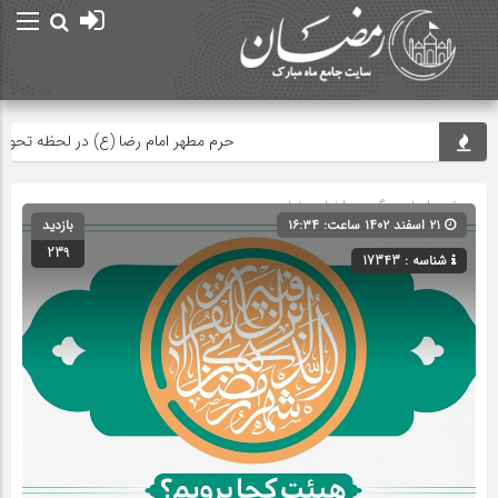
حرم مطهر امام رضا (ع) در لحظه تحویل سال
صفحه اصلی
» گروه »
اخبار رمضان
۲۱ اسفند ۱۴۰۲ ساعت: ۱۶:۳۴
بازدید
239
شناسه : 17343