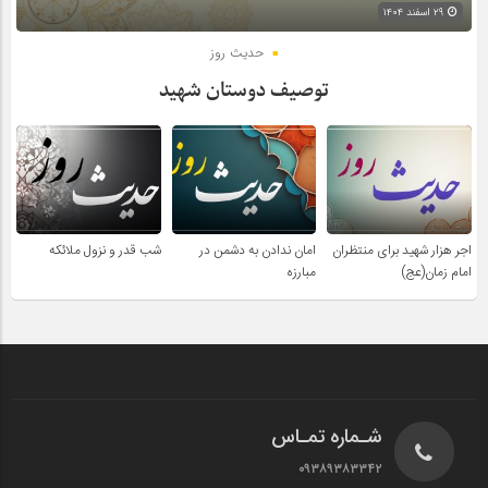
۲۹ اسفند ۱۴۰۴
حدیث روز
توصیف دوستان شهید
اجر هزار شهید برای منتظران
امان ندادن به دشمن در
شب قدر و نزول ملائکه
امام زمان(عج)
مبارزه
شـماره تمـاس
۰۹۳۸۹۳۸۳۳۴۲