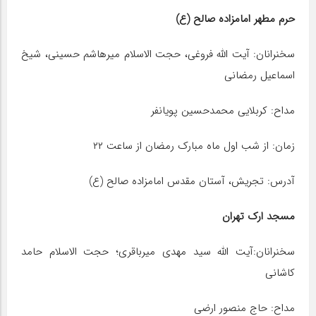
حرم مطهر امامزاده صالح (ع)
سخنرانان: آیت الله فروغی، حجت الاسلام میرهاشم حسینی، شیخ
اسماعیل رمضانی
مداح: کربلایی محمدحسین پویانفر
زمان: از شب اول ماه مبارک رمضان از ساعت ۲۲
آدرس: تجریش، آستان مقدس امامزاده صالح (ع)
مسجد ارک تهران
سخنرانان:آیت الله سید مهدی میرباقری؛ حجت الاسلام حامد
کاشانی
مداح: حاج منصور ارضی