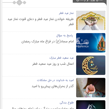
نماز عید فطر
طریقه خواندن نماز عید فطر و دعای قنوت نماز عید
فطر
پاسخ به سؤالِ
امام سجاد(ع) در فراغ ماه مبارک رمضان
عید سعید فطر مبارک
اعمال شب و روز عید سعید فطر
امید به خداوند در حل مشکلات
گذر از بحران‌های پیش‌رو با امید
طلوع بندگی
ماه رمضان؛ تمرین بندگی برای تمام روزهای سال