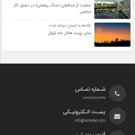
حمایت از مدافعان «جنگ رمضان» در دستور کار
مجلس
نگاه‌ها به آسمان دوخته شده
زمان رویت هلال ماه شوال
شـماره تمـاس
۰۹۳۸۹۳۸۳۳۴۲
پسـت الـکترونیـکی
info@ramezan.com
آدرس پسـتی