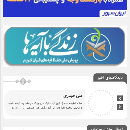
دیدگاههای اخیر
علی حیدری
سلام شنیدم مغجزه این آیه مبارکه درجاییکه دوستدارید دیده نشید
و مخفی بمانید باتلاوت ابن آیه دقیقا خدا چشمهارا ن
... ادامه
اعمال روزه و رمضان