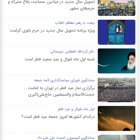
تحویل سال‌ جدید در میادین ،مساجد، بقاع متبرکه‌ و
حرم‌های‌ مطهر
بیعت با رهبر معظم انقلاب
ویژه برنامه تحویل سال جدید در حرم بانوی کرامت
دفتر آیت‌الله العظمی سیستانی
شنبه اول ماه شوال و عید سعید فطر است
سخنگوی شورای سیاستگذاری ائمه جمعه
برگزاری نماز عید فطر در تهران به امامت
حجت‌الاسلام والمسلمین حاج‌علی‌اکبری
اول ماه شوال و عید فطر
درکدام کشورها امروز جمعه عید فطر است؟
سخنگوی کمیسیون امنیت ملی خبر داد