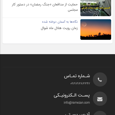
حمایت از مدافعان «جنگ رمضان» در دستور کار
مجلس
نگاه‌ها به آسمان دوخته شده
زمان رویت هلال ماه شوال
شـماره تمـاس
۰۹۳۸۹۳۸۳۳۴۲
پسـت الـکترونیـکی
info@ramezan.com
آدرس پسـتی