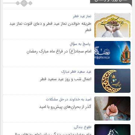
نماز عید فطر
طریقه خواندن نماز عید فطر و دعای قنوت نماز عید
فطر
پاسخ به سؤالِ
امام سجاد(ع) در فراغ ماه مبارک رمضان
عید سعید فطر مبارک
اعمال شب و روز عید سعید فطر
امید به خداوند در حل مشکلات
گذر از بحران‌های پیش‌رو با امید
طلوع بندگی
ماه رمضان؛ تمرین بندگی برای تمام روزهای سال