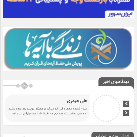
دیدگاههای اخیر
علی حیدری
سلام شنیدم مغجزه این آیه مبارکه درجاییکه دوستدارید دیده نشید
و مخفی بمانید باتلاوت ابن آیه دقیقا خدا چشمهارا ن
... ادامه
اعمال روزه و رمضان