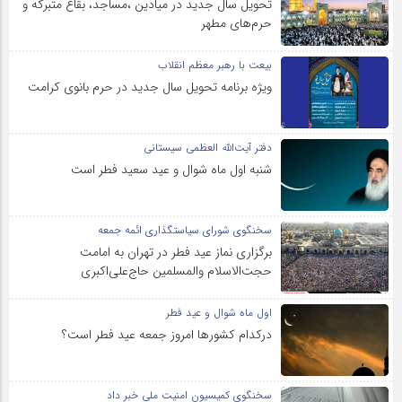
تحویل سال‌ جدید در میادین ،مساجد، بقاع متبرکه‌ و
حرم‌های‌ مطهر
بیعت با رهبر معظم انقلاب
ویژه برنامه تحویل سال جدید در حرم بانوی کرامت
دفتر آیت‌الله العظمی سیستانی
شنبه اول ماه شوال و عید سعید فطر است
سخنگوی شورای سیاستگذاری ائمه جمعه
برگزاری نماز عید فطر در تهران به امامت
حجت‌الاسلام والمسلمین حاج‌علی‌اکبری
اول ماه شوال و عید فطر
درکدام کشورها امروز جمعه عید فطر است؟
سخنگوی کمیسیون امنیت ملی خبر داد