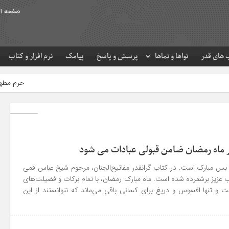
صفحه ا
های قدر
نواها و نماها
پرسش و پاسخ
پیامک
نرم افزار و کتاب
حرم مطهر امام رضا (ع) در لح
 ماه رمضان ضامن قبولی عبادات می شود
س مبارک است. در کتاب گرانقدر مفاتیح‌الجنان، مرحوم شیخ عباس قمی
شب عزیز برشمرده‌ شده است. ماه مبارک رمضان، با تمام برکات و فضیلت‌های
ت و تنها افسوس و دریغ برای کسانی باقی می‌ماند که نتوانستند از این