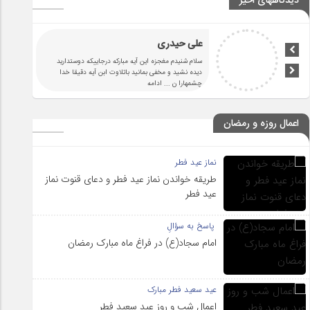
دیدگاههای اخیر
علی حیدری
سلام شنیدم مغجزه این آیه مبارکه درجاییکه دوستدارید
دیده نشید و مخفی بمانید باتلاوت ابن آیه دقیقا خدا
چشمهارا ن
... ادامه
اعمال روزه و رمضان
نماز عید فطر
طریقه خواندن نماز عید فطر و دعای قنوت نماز
عید فطر
پاسخ به سؤالِ
امام سجاد(ع) در فراغ ماه مبارک رمضان
عید سعید فطر مبارک
اعمال شب و روز عید سعید فطر