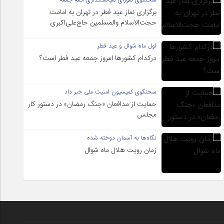
برگزاری نماز عید فطر در تهران به امامت
حجت‌الاسلام والمسلمین حاج‌علی‌اکبری
اول ماه شوال و عید فطر
درکدام کشورها امروز جمعه عید فطر است؟
سخنگوی کمیسیون امنیت ملی خبر داد
حمایت از مدافعان «جنگ رمضان» در دستور کار
مجلس
نگاه‌ها به آسمان دوخته شده
زمان رویت هلال ماه شوال