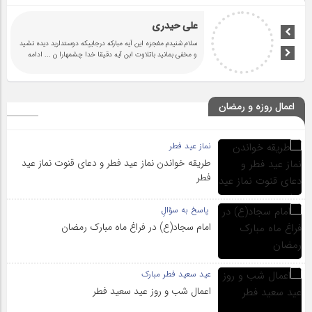
علی حیدری
سلام شنیدم مغجزه این آیه مبارکه درجاییکه دوستدارید دیده نشید
و مخفی بمانید باتلاوت ابن آیه دقیقا خدا چشمهارا ن
... ادامه
اعمال روزه و رمضان
نماز عید فطر
طریقه خواندن نماز عید فطر و دعای قنوت نماز عید
فطر
پاسخ به سؤالِ
امام سجاد(ع) در فراغ ماه مبارک رمضان
عید سعید فطر مبارک
اعمال شب و روز عید سعید فطر