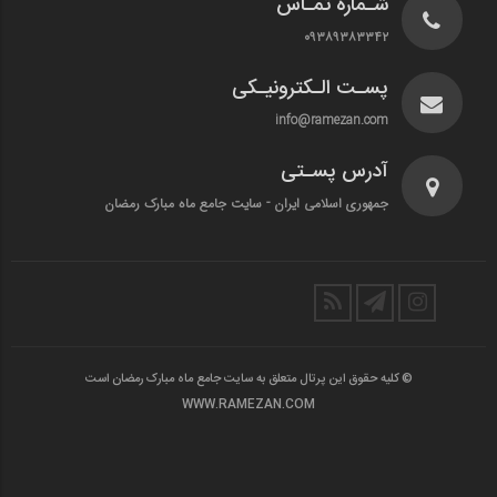
شـماره تمـاس
۰۹۳۸۹۳۸۳۳۴۲
پسـت الـکترونیـکی
info@ramezan.com
آدرس پسـتی
جمهوری اسلامی ایران - سایت جامع ماه مبارک رمضان
© کلیه حقوق این پرتال متعلق به سایت جامع ماه مبارک رمضان است
WWW.RAMEZAN.COM