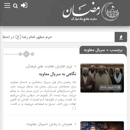
حرم مطهر امام رضا (ع) در لحظه تحویل
برچسب » سریال معاویه
لزوم افزایش فعالیت های فرهنگی
نگاهی به سریال معاویه
ماه رمضان سال قبل سریال حشاشین و امسال معاویه
برای مسلمانان عرب‌زبان پخش شد؛ به‌نظر می‌رسد جای
۱۹ اسفند ۱۴۰۳
خالی سریال‌های استراتژیک در ایران بسیار زیاد به چشم
می‌آید. بیراه نیست اگر بگوییم «در جهانی زندگی می‌کنیم
که کلمات بیشتر از گلوله‌ها آدم کشتند!»، کلماتی که گاهی
اوقات روی کاغذ، تبدیل به فیلمنامه می‌شوند و در قامت
[…]
همزمان با پخش «سریال معاویه»