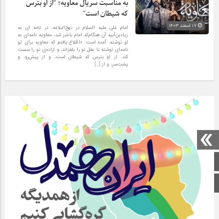
به مناسبت سریال معاویه‌؛ “از او بترس
که شیطان است”
۱۷ اسفند ۱۴۰۳
امام علی علیه السلام در نهج‌البلاغه، در نامه ای به
زیادبن‌أبیه آن هنگام‌که امام باخبر شد، معاویه نامه‌ای به
او نوشته، آمده است: «اطّلاع یافتم که معاویه برای تو
نامه‌ای نوشته تا عقل تو را بلغزاند، و اراده‌ی تو را سست
کند. از او بترس که شیطان است، و از پیش‌رو، و
پشت‌سر، و از […]
صفحه اصلی
اینستاگرام