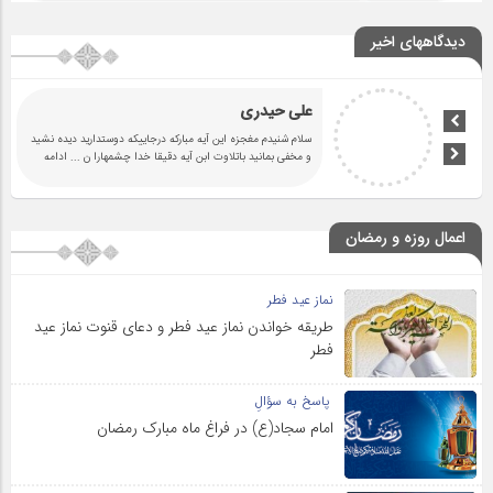
دیدگاههای اخیر
علی حیدری
سلام شنیدم مغجزه این آیه مبارکه درجاییکه دوستدارید دیده نشید
و مخفی بمانید باتلاوت ابن آیه دقیقا خدا چشمهارا ن
... ادامه
اعمال روزه و رمضان
نماز عید فطر
طریقه خواندن نماز عید فطر و دعای قنوت نماز عید
فطر
پاسخ به سؤالِ
امام سجاد(ع) در فراغ ماه مبارک رمضان