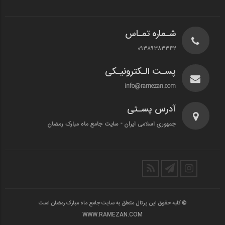
شـماره تمـاس
۰۹۳۸۹۳۸۳۳۴۲
پسـت الـکترونیـکی
info@ramezan.com
آدرس پسـتی
جمهوری اسلامی ایران - سایت جامع ماه مبارک رمضان
© کلیه حقوق این پرتال متعلق به سایت جامع ماه مبارک رمضان است
WWW.RAMEZAN.COM