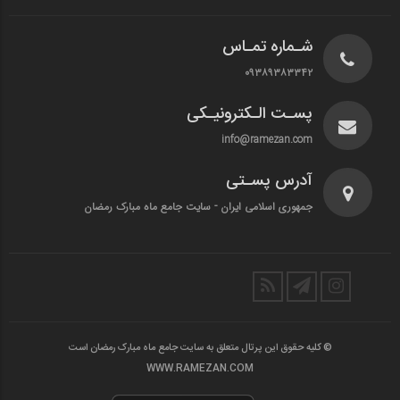
شـماره تمـاس
۰۹۳۸۹۳۸۳۳۴۲
پسـت الـکترونیـکی
info@ramezan.com
آدرس پسـتی
جمهوری اسلامی ایران - سایت جامع ماه مبارک رمضان
© کلیه حقوق این پرتال متعلق به سایت جامع ماه مبارک رمضان است
WWW.RAMEZAN.COM