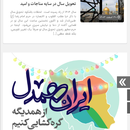
تحویل سال در سایه مناجات و امید
سال ۱۴۰۴ از راه رسیده است. لحظات باشکوه تحویل سال
با ذکر «یا مقلب القلوب و الابصار» در حرم امام رضا (ع)
۳۰ اسفند ۱۴۰۳
طنین‌انداز شد و اکنون نخستین ساعت‌ این سال نو در
فضایی آکنده از دعا و نیایش سپری می‌شود. اینجا در
حرم مطهر رضوی تحویل سال نو صرفاً یک تغییر تقویمی،
بلکه نقطه عطفی […]
صفحه اصلی
اینستاگرام