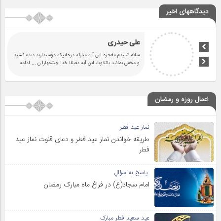
دیدگاههای اخیر
علی حیدری
سلام شنیدم مغجزه این آیه مبارکه درجاییکه دوستدارید دیده نشید
و مخفی بمانید باتلاوت ابن آیه دقیقا خدا چشمهارا ن
... ادامه
اعمال روزه و رمضان
نماز عید فطر
طریقه خواندن نماز عید فطر و دعای قنوت نماز عید
فطر
پاسخ به سؤالِ
امام سجاد(ع) در فراغ ماه مبارک رمضان
عید سعید فطر مبارک