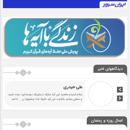
دیدگاههای اخیر
علی حیدری
سلام شنیدم مغجزه این آیه مبارکه درجاییکه دوستدارید دیده نشید
و مخفی بمانید باتلاوت ابن آیه دقیقا خدا چشمهارا ن
... ادامه
اعمال روزه و رمضان