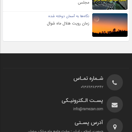
مجلس
نگاه‌ها به آسمان دوخته شده
زمان رویت هلال ماه شوال
شـماره تمـاس
۰۹۳۸۹۳۸۳۳۴۲
پسـت الـکترونیـکی
info@ramezan.com
آدرس پسـتی
جمهوری اسلامی ایران - سایت جامع ماه مبارک رمضان