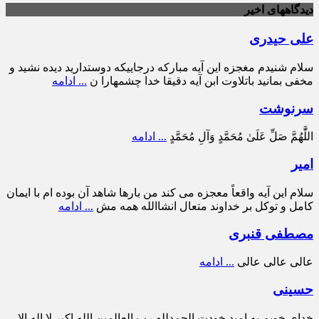
دیدگاههای اخیر
علی حیدری
سلام شنیدم مغجزه این آیه مبارکه درجاییکه دوستدارید دیده نشید و
مخفی بمانید باتلاوت ابن آیه دقیقا خدا چشمهارا ن
... ادامه
سرنوشت
اللَّٰهُمَّ صَلِّ عَلَىٰ مُحَمَّدٍ وَآلِ مُحَمَّدٍ
... ادامه
امیر
سلام این آیه واقعاً معجزه می کند من بارها شاهد آن بوده ام با ایمان
کامل و توکل بر خداوند متعال انشاالله همه مش
... ادامه
مصطفی قنبری
عالی عالی عالی
... ادامه
حسینی
خدای خوبم به امید خودت الحمدلله رب العالمین الله اکبر لا اله الا