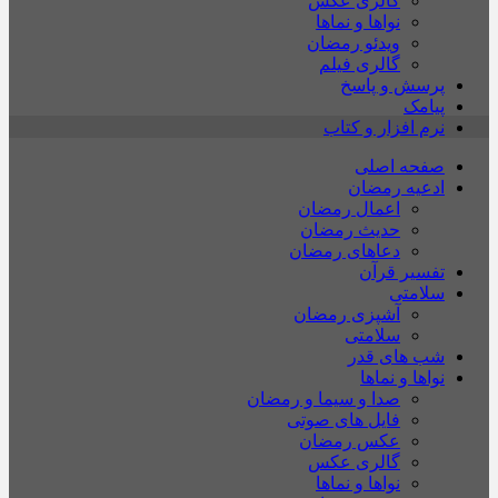
گالری عکس
نواها و نماها
ویدئو رمضان
گالری فیلم
پرسش و پاسخ
پیامک
نرم افزار و کتاب
صفحه اصلی
ادعیه رمضان
اعمال رمضان
حدیث رمضان
دعاهای رمضان
تفسیر قرآن
سلامتی
آشپزی رمضان
سلامتی
شب های قدر
نواها و نماها
صدا و سیما و رمضان
فایل های صوتی
عکس رمضان
گالری عکس
نواها و نماها