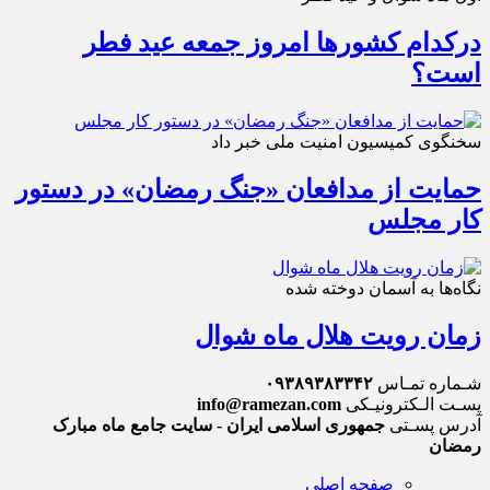
درکدام کشورها امروز جمعه عید فطر
است؟
سخنگوی کمیسیون امنیت ملی خبر داد
حمایت از مدافعان «جنگ رمضان» در دستور
کار مجلس
نگاه‌ها به آسمان دوخته شده
زمان رویت هلال ماه شوال
شـماره تمـاس
۰۹۳۸۹۳۸۳۳۴۲
پسـت الـکترونیـکی
info@ramezan.com
آدرس پسـتی
جمهوری اسلامی ایران - سایت جامع ماه مبارک
رمضان
صفحه اصلی