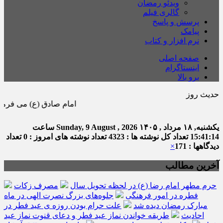
ویدئو رمضان
گالری فیلم
پرسش و پاسخ
پیامک
نرم افزار و کتاب
صفحه اصلی
اینستاگرام
برو بالا
حدیث روز
امام صادق (ع) می فرماید : هر 
یکشنبه, ۱۸ مرداد , ۱۴۰۵
Sunday, 9 August , 2026
ساعت
15:41:15
تعداد کل نوشته ها : 4323
تعداد نوشته های امروز : 0
تعداد
دیدگاهها : 171
×
آخرین مطالب
حرم مطهر امام رضا (ع) در لحظه تحویل سال
مصرف زکات
فطره در امور فرهنگی
جلوه‌های بزرگ نصرت الهی در ماه
مبارک رمضان دیده شد
علت حرام بودن روزه ی عید فطر در
احادیث
طریقه خواندن نماز عید فطر و دعای قنوت نماز عید