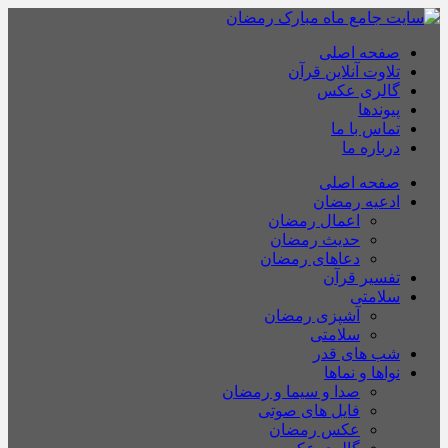
صفحه اصلی
تلاوت آنلاین قرآن
گالری عکس
پیوندها
تماس با ما
درباره ما
صفحه اصلی
ادعیه رمضان
اعمال رمضان
حدیث رمضان
دعاهای رمضان
تفسیر قرآن
سلامتی
آشپزی رمضان
سلامتی
شب های قدر
نواها و نماها
صدا و سیما و رمضان
فایل های صوتی
عکس رمضان