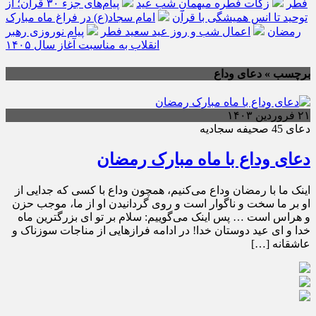
فطر
زکات فطره میهمانِ شب عید
پیام‌های جزء ۳۰ قرآن؛ از
توحید تا انس همیشگی با قرآن
امام سجاد(ع) در فراغ ماه مبارک
رمضان
اعمال شب و روز عید سعید فطر
پیام نوروزی رهبر
انقلاب به مناسبت آغاز سال ۱۴۰۵
برچسب » دعای وداع
۲۱ فروردین ۱۴۰۳
دعای 45 صحیفه سجادیه
دعای وداع با ماه مبارک رمضان
اینک ما با رمضان وداع مى‌کنیم، همچون وداع با کسى که جدایى از
او بر ما سخت و ناگوار است و روى گردانیدن او از ما، موجب حزن
و هراس است … پس اینک مى‌گوییم: سلام بر تو اى بزرگترین ماه
خدا و اى عید دوستان خدا! در ادامه فرازهایی از مناجات سوزناک و
عاشقانه […]