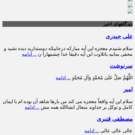
دیدگاههای اخیر
علی حیدری
سلام شنیدم مغجزه این آیه مبارکه درجاییکه دوستدارید دیده نشید و
مخفی بمانید باتلاوت ابن آیه دقیقا خدا چشمهارا ن
... ادامه
سرنوشت
اللَّٰهُمَّ صَلِّ عَلَىٰ مُحَمَّدٍ وَآلِ مُحَمَّدٍ
... ادامه
امیر
سلام این آیه واقعاً معجزه می کند من بارها شاهد آن بوده ام با ایمان
کامل و توکل بر خداوند متعال انشاالله همه مش
... ادامه
مصطفی قنبری
عالی عالی عالی
... ادامه