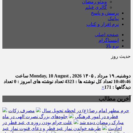
ویدئو رمضان
گالری فیلم
پرسش و پاسخ
پیامک
نرم افزار و کتاب
صفحه اصلی
اینستاگرام
برو بالا
حدیث روز
امام صا
دوشنبه, ۱۹ مرداد , ۱۴۰۵
Monday, 10 August , 2026
ساعت
10:40:47
تعداد کل نوشته ها : 4323
تعداد نوشته های امروز : 0
تعداد
دیدگاهها : 171
×
آخرین مطالب
حرم مطهر امام رضا (ع) در لحظه تحویل سال
مصرف زکات
فطره در امور فرهنگی
جلوه‌های بزرگ نصرت الهی در ماه
مبارک رمضان دیده شد
علت حرام بودن روزه ی عید فطر در
احادیث
طریقه خواندن نماز عید فطر و دعای قنوت نماز عید