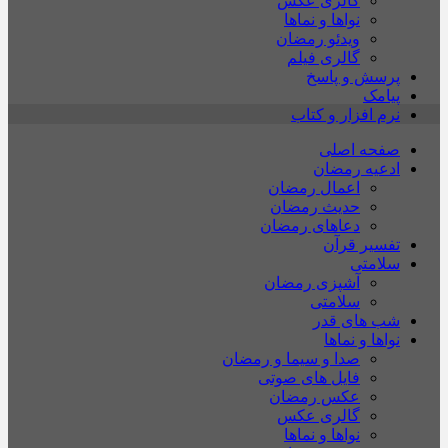
گالری عکس
نواها و نماها
ویدئو رمضان
گالری فیلم
پرسش و پاسخ
پیامک
نرم افزار و کتاب
صفحه اصلی
ادعیه رمضان
اعمال رمضان
حدیث رمضان
دعاهای رمضان
تفسیر قرآن
سلامتی
آشپزی رمضان
سلامتی
شب های قدر
نواها و نماها
صدا و سیما و رمضان
فایل های صوتی
عکس رمضان
گالری عکس
نواها و نماها