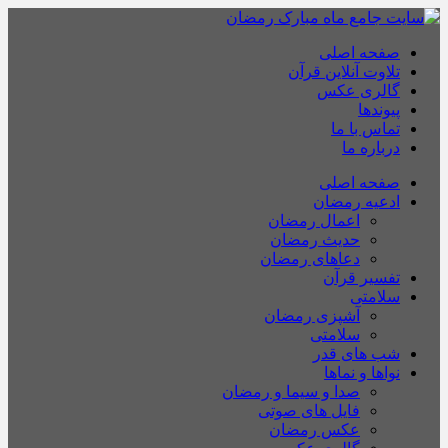
صفحه اصلی
تلاوت آنلاین قرآن
گالری عکس
پیوندها
تماس با ما
درباره ما
صفحه اصلی
ادعیه رمضان
اعمال رمضان
حدیث رمضان
دعاهای رمضان
تفسیر قرآن
سلامتی
آشپزی رمضان
سلامتی
شب های قدر
نواها و نماها
صدا و سیما و رمضان
فایل های صوتی
عکس رمضان