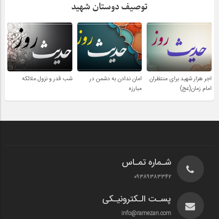
توصیف دوستان شهید
اجر هزار شهید برای منتظران
امان ندادن به دشمن در
شب قدر و نزول ملائکه
امام زمان(عج)
مبارزه
شـماره تمـاس
۰۹۳۸۹۳۸۳۳۴۲
پسـت الـکترونیـکی
info@ramezan.com