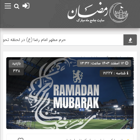
حرم مطهر امام رضا (ع) در لحظه تحویل سا
صفحه اصلی
» گروه »
اخبار رمضان
۱۲ اسفند ۱۴۰۳ ساعت: ۱۳:۳۲
بازدید
338
شناسه : 19227