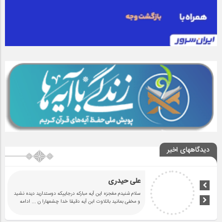
دیدگاههای اخیر
علی حیدری
سلام شنیدم مغجزه این آیه مبارکه درجاییکه دوستدارید دیده نشید
و مخفی بمانید باتلاوت ابن آیه دقیقا خدا چشمهارا ن
... ادامه