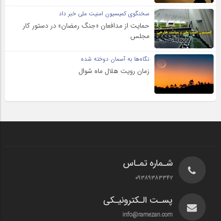
سخنگوی کمیسیون امنیت ملی خبر داد
حمایت از مدافعان «جنگ رمضان» در دستور کار
مجلس
نگاه‌ها به آسمان دوخته شده
زمان رویت هلال ماه شوال
شـماره تمـاس
۰۹۳۸۹۳۸۳۳۴۲
پسـت الـکترونیـکی
info@ramezan.com