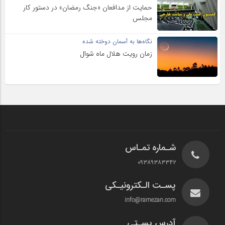
حمایت از مدافعان «جنگ رمضان» در دستور کار
مجلس
نگاه‌ها به آسمان دوخته شده
زمان رویت هلال ماه شوال
شـماره تمـاس
۰۹۳۸۹۳۸۳۳۴۲
پسـت الـکترونیـکی
info@ramezan.com
آدرس پسـتی