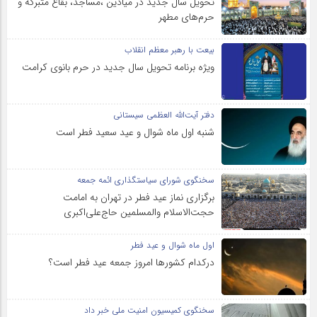
تحویل سال‌ جدید در میادین ،مساجد، بقاع متبرکه‌ و
حرم‌های‌ مطهر
بیعت با رهبر معظم انقلاب
ویژه برنامه تحویل سال جدید در حرم بانوی کرامت
دفتر آیت‌الله العظمی سیستانی
شنبه اول ماه شوال و عید سعید فطر است
سخنگوی شورای سیاستگذاری ائمه جمعه
برگزاری نماز عید فطر در تهران به امامت
حجت‌الاسلام والمسلمین حاج‌علی‌اکبری
اول ماه شوال و عید فطر
درکدام کشورها امروز جمعه عید فطر است؟
سخنگوی کمیسیون امنیت ملی خبر داد