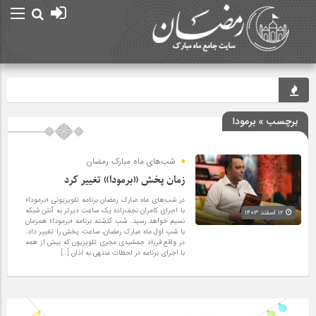
حرم مط
برچسب » برمودا
شب‌های ماه مبارک رمضان
زمان پخش «برمودا» تغییر کرد
در شب‌های ماه مبارک رمضان برنامه تلویزیونی «برمودا»
با اجرای کامران نجف‌زاده یک ساعت دیرتر به آنتن شبکه
۱۲ اسفند ۱۴۰۳
نسیم خواهد رسید. شبِ گذشته برنامه «برمودا» همزمان
با شبِ اول ماه مبارک رمضان، ساعت پخش را تغییر داد.
در واقع فرزاد جمشیدی مجری تلویزیون که بیش از همه
با اجرای برنامه در لحظات منتهی به اذان […]