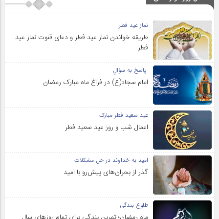
نماز عید فطر
طریقه خواندن نماز عید فطر و دعای قنوت نماز عید
فطر
پاسخ به سؤالِ
امام سجاد(ع) در فراغ ماه مبارک رمضان
عید سعید فطر مبارک
اعمال شب و روز عید سعید فطر
امید به خداوند در حل مشکلات
گذر از بحران‌های پیش‌رو با امید
طلوع بندگی
ماه رمضان؛ تمرین بندگی برای تمام روزهای سال