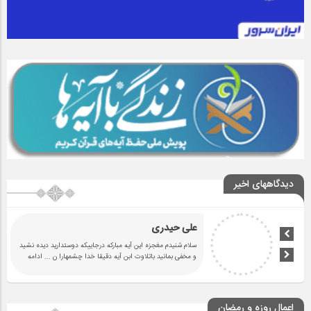
دیدگاههای اخیر
علی حیدری
سلام شنیدم مغجزه این آیه مبارکه درجاییکه دوستدارید دیده نشید
و مخفی بمانید باتلاوت ابن آیه دقیقا خدا چشمهارا ن
... ادامه
اعمال روزه و رمضان