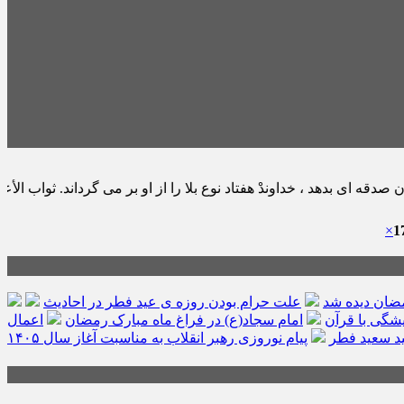
وندْ هفتاد نوع بلا را از او بر مى گرداند. ثواب الأعمال : ص ١٧١ ح ١٩
×
مضان دیده شد
علت حرام بودن روزه ی عید فطر در احادیث
امام سجاد(ع) در فراغ ماه مبارک رمضان
اعمال
د سعید فطر
پیام نوروزی رهبر انقلاب به مناسبت آغاز سال ۱۴۰۵