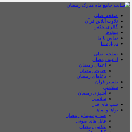
صفحه اصلی
تلاوت آنلاین قرآن
گالری عکس
پیوندها
تماس با ما
درباره ما
صفحه اصلی
ادعیه رمضان
اعمال رمضان
حدیث رمضان
دعاهای رمضان
تفسیر قرآن
سلامتی
آشپزی رمضان
سلامتی
شب های قدر
نواها و نماها
صدا و سیما و رمضان
فایل های صوتی
عکس رمضان