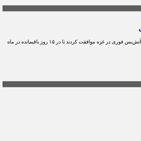
سرانجام پس از نزدیک به ۶ ماه از جنگ اسرائیل در غزه، اعضای شورای امنیت سازمان ملل بدون وتوی آمریکا با قطعنامه‌ای برای برقراری آتش‌بس فوری در غزه موافقت کردند تا در ۱۵ روز باقیمانده در ماه