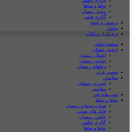
گالری عکس
نواها و نماها
ویدئو رمضان
گالری فیلم
پرسش و پاسخ
پیامک
نرم افزار و کتاب
صفحه اصلی
ادعیه رمضان
اعمال رمضان
حدیث رمضان
دعاهای رمضان
تفسیر قرآن
سلامتی
آشپزی رمضان
سلامتی
شب های قدر
نواها و نماها
صدا و سیما و رمضان
فایل های صوتی
عکس رمضان
گالری عکس
نواها و نماها