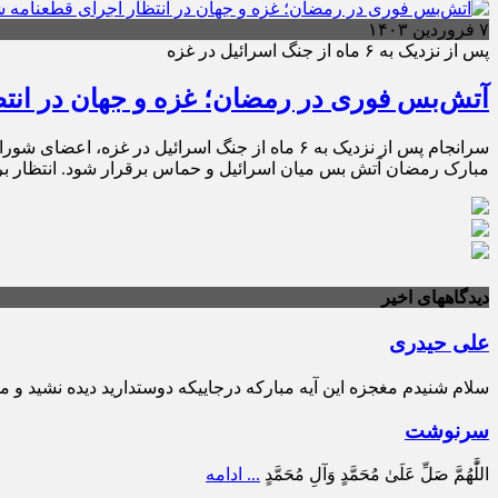
۷ فروردین ۱۴۰۳
پس از نزدیک به ۶ ماه از جنگ اسرائیل در غزه
آتش‌بس فوری در رمضان؛ غزه و جهان در انت
مبارک رمضان آتش بس میان اسرائیل و حماس برقرار شود. انتظار ب
دیدگاههای اخیر
علی حیدری
سلام شنیدم مغجزه این آیه مبارکه درجاییکه دوستدارید دیده نشید و مخ
سرنوشت
اللَّٰهُمَّ صَلِّ عَلَىٰ مُحَمَّدٍ وَآلِ مُحَمَّدٍ
... ادامه