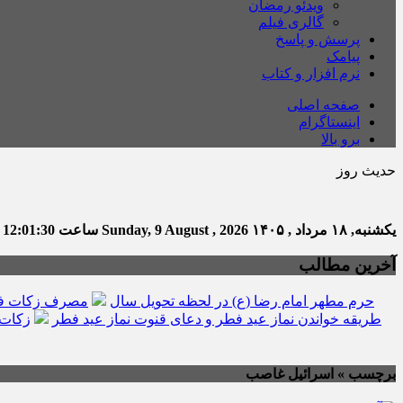
ویدئو رمضان
گالری فیلم
پرسش و پاسخ
پیامک
نرم افزار و کتاب
صفحه اصلی
اینستاگرام
برو بالا
حدیث روز
یکشنبه, ۱۸ مرداد , ۱۴۰۵
Sunday, 9 August , 2026
ساعت
12:01:31
ت
آخرین مطالب
حرم مطهر امام رضا (ع) در لحظه تحویل سال
مصرف زکات فط
طریقه خواندن نماز عید فطر و دعای قنوت نماز عید فطر
زکات 
برچسب » اسرائیل غاصب