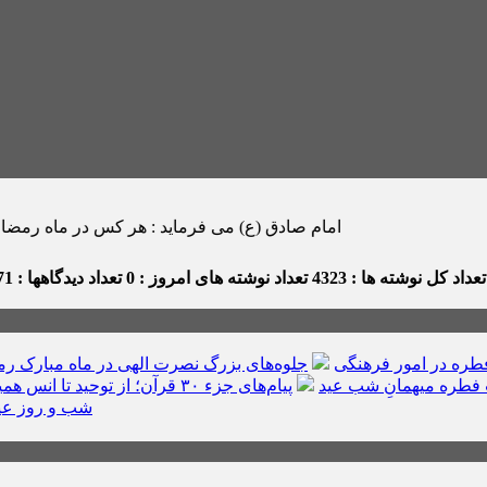
امام صادق (ع) می فرماید : هر كس در ماه رمضان صدقه اى بدهد ، خدا
عداد کل نوشته ها : 4323
تعداد نوشته های امروز : 0
تعداد دیدگاهها : 171
ره در امور فرهنگی
جلوه‌های بزرگ نصرت الهی در ماه مبارک ر
فطره میهمانِ شب عید
پیام‌های جزء ۳۰ قرآن؛ از توحید تا انس همیشگی با قرآن
شب و روز عی