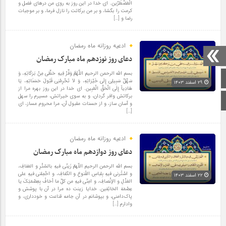
الْمُضْطَرِّین. ای خدا در این روز به روی من درهای فضل و
کرمت را بگشا، و بر من برکاتت را نازل فرما، و بر موجبات
رضا و […]
ادعیه روزانه ماه رمضان
دعای روز نوزدهم ماه مبارک رمضان
بسم الله الرحمن الرحیم اللَّهُمَّ وَفِّرْ فِیهِ حَظِّی مِنْ بَرَکَاتِهِ، وَ
صفحه اصلی
سَهِّلْ سَبِیلِی إِلَی خَیْرَاتِهِ، وَ لاَ تَحْرِمْنِی قَبُولَ حَسَنَاتِهِ، یَا
۲۹ اسفند ۱۴۰۳
هَادِیاً إِلَی الْحَقِّ الْمُبِین. ای خدا در این روز بهره مرا از
برکاتش وافر گردان، و به سوی خیراتش، مسیرم را سهل
اینستاگرام
و آسان ساز، و از حسنات مقبول آن، مرا محروم مساز، ای
[…]
ادعیه روزانه ماه رمضان
دعای روز دوازدهم ماه مبارک رمضان
بسم الله الرحمن الرحیم اللّهمّ زَینّی فیهِ بالسّتْرِ و العَفافِ،
و اسْتُرنی فیهِ بِلباسِ القُنوعِ و الکَفافِ، و احْمِلنی فیهِ علی
۲۲ اسفند ۱۴۰۳
العَدْلِ و الإنْصافِ، و امِنّی فیهِ من کلِّ ما أخافُ بِعِصْمَتِکَ یا
عِصْمَهَ الخائِفین. خدایا زینت ده مرا در آن با پوشش و
پاک‌دامنی، و بپوشانم در آن جامه قناعت و خودداری، و
وادارم […]