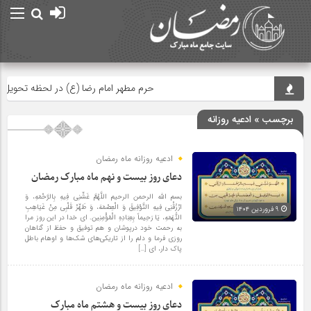
حرم مطهر امام رضا (ع) در لحظه تحویل سال
برچسب » ادعیه روزانه
ادعیه روزانه ماه رمضان
دعای روز بیست و نهم ماه مبارک رمضان
بسم الله الرحمن الرحیم اللَّهُمَّ غَشِّنِی فِیهِ بِالرَّحْمَهِ، وَ
ارْزُقْنِی فِیهِ التَّوْفِیقَ وَ الْعِصْمَهَ، وَ طَهِّرْ قَلْبِی مِنْ غَیَاهِبِ
۹ فروردین ۱۴۰۴
التُّهَمَهِ، یَا رَحِیماً بِعِبَادِهِ الْمُؤْمِنِین. ای خدا در این روز مرا
به رحمت خود درپوشان و هم توفیق و حفظ از گناهان
روزی فرما و دلم را از تاریکی‌های شک‌ها و اوهام باطل
پاک دار، ای […]
ادعیه روزانه ماه رمضان
دعای روز بیست و هشتم ماه مبارک