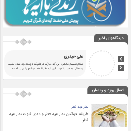
دیدگاههای اخیر
علی حیدری
سلام شنیدم مغجزه این آیه مبارکه درجاییکه دوستدارید دیده نشید
و مخفی بمانید باتلاوت ابن آیه دقیقا خدا چشمهارا ن
... ادامه
اعمال روزه و رمضان
نماز عید فطر
طریقه خواندن نماز عید فطر و دعای قنوت نماز عید
فطر