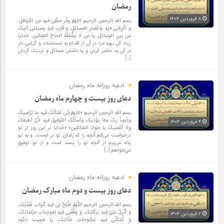
رمضان
۸ فروردین ۱۴۰۴
بسم الله الرحمن الرحیم اللهمّ وفّر حظّی فیهِ من النّوافِلِ،
و اکْرِمْنی فیهِ بإحْضارِ المَسائِلِ، و قَرّبِ فیهِ وسیلتی الیکَ
من بینِ الوسائل، یا من لا یَشْغَلُهُ الحاحُ المُلِحّین. خدایا
زیاد کن بهره مرا در آن از اقدام به مستحبات و گرامی دار
در آن به حاضر کردن و یا داشتن مسائل و نزدیک گردان
[…]
ادعیه روزانه ماه رمضان
دعای روز بیست و چهارم ماه رمضان
بسم الله الرحمن الرحیم «اللهمّ إنّی أسْألُکَ فیه ما یُرْضیکَ
وأعوذُ بِکَ ممّا یؤذیک وأسألُکَ التّوفیقَ فیهِ لأنْ أطیعَکَ
۴ فروردین ۱۴۰۴
ولا أعْصیکَ یا جَوادَ السّائلین» «خدایا در این روز از تو
درخواست می‌کنم آنچه را که رضای تو در اوست، و به تو
پناه می‌برم از آنچه تو را پسند است و از تو توفیق
می‌خواهم […]
ادعیه روزانه ماه رمضان
دعای روز بیست و دوم ماه مبارک رمضان
بسم الله الرحمن الرحیم اللَّهُمَّ افْتَحْ لِی فِیهِ أَبْوَابَ فَضْلِکَ،
وَ أَنْزِلْ عَلَیَّ فِیهِ بَرَکَاتِکَ، وَ وَفِّقْنِی فِیهِ لِمُوجِبَاتِ مَرْضَاتِکَ،
۲ فروردین ۱۴۰۴
وَ أَسْکِنِّی فِیهِ بُحْبُوحَاتِ جَنَّاتِکَ، یَا مُجِیبَ دَعْوَهِ