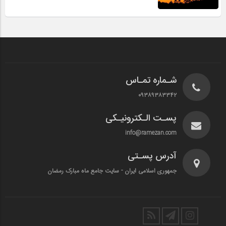
شـماره تمـاس
۰۹۳۸۹۳۸۳۳۴۲
پسـت الـکترونیـکی
info@ramezan.com
آدرس پسـتی
جمهوری اسلامی ایران - سایت جامع ماه مبارک رمضان