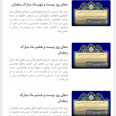
دعای روز بیست و نهم ماه مبارک رمضان
بسم الله الرحمن الرحیم اللهمّ غَشّنی بالرّحْمَهِ وارْزُقْنی فیهِ
التّوفیقِ والعِصْمَهِ وطَهّرْ قلْبی من غَیاهِبِ التُّهْمَهِ یا رحیماً
بِعبادِهِ المؤمِنین. خدایا بپوشان در آن با مهر و رحمت و
۲۱ فروردین ۱۴۰۳
روزى کن مرا در آن توفیق و خوددارى و پاک کن دلم را از
تیرگیها و گرفتگى هاى تهمت اى مهربان به بندگان با
ایمان خود.
دعای روز بیست و هفتم ماه مبارک
رمضان
بسم الله الرحمن الرحیم اللهمّ ارْزُقْنی فیهِ فَضْلَ لَیْلَهِ القَدْرِ
وصَیّرْ أموری فیهِ من العُسْرِ الى الیُسْرِ واقْبَلْ مَعاذیری
۱۸ فروردین ۱۴۰۳
وحُطّ عنّی الذّنب والوِزْرِ یا رؤوفاً بِعبادِهِ الصّالِحین. خدایا
روزى کن مرا در آن فضیلت شب قدر را و بگردان در آن
کارهاى مرا از سختى به آسانى و بپذیر عذرهایم و بریز از
من گناه […]
دعای روز بیست و ششم ماه مبارک
رمضان
بسم الله الرحمن الرحیم اللهمّ اجْعَل سَعْیی فیهِ مَشْکوراً و
ذَنْبی فیهِ مَغْفوراً و عَملی فیهِ مَقْبولاً و عَیْبی فیهِ مَسْتوراً یا
۱۸ فروردین ۱۴۰۳
أسْمَعِ السّامعین. خدایا قرار بده کوشش مرا در این ماه