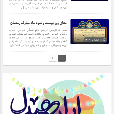
قدردانـى شده و گناه مرا در این ماه آمرزیده و کردارم را در
آن مورد قبول و عیب مرا در آن پوشیده اى […]
دعای روز بیست و سوم ماه مبارک رمضان
بسم الله الرحمن الرحیم اللهمّ اغسِلْنی فیهِ من الذُّنوبِ
وطَهِّرْنی فیهِ من العُیوبِ وامْتَحِنْ قَلْبی فیهِ بِتَقْوَى القُلوبِ
یا مُقیلَ عَثَراتِ المُذْنِبین. خدایا بشوى مرا در این ماه از
۱۵ فروردین ۱۴۰۳
گناه و پاکم نما در آن از عیب ها و آزمایش کن دلم را در
آن به پرهیزکارى دلها اى چشم پوش لغزشهاى گناهکاران.
2
1