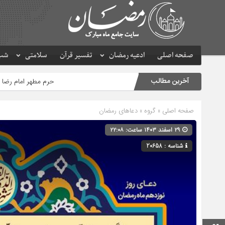
صفحه اصلی
ادعیه رمضان
تفسیر قرآن
سلامتی
شب 
آخرین مطالب
حرم مطهر امام رضا (ع) در لحظه
صفحه اصلی
» گروه »
دعاهای رمضان
۲۹ اسفند ۱۴۰۳ ساعت: ۲۲:۰۸
شناسه : 20658