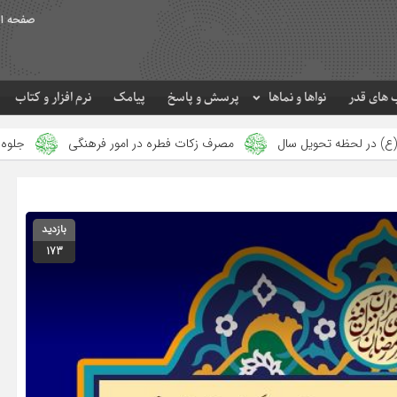
صفحه ا
های قدر
نواها و نماها
پرسش و پاسخ
پیامک
نرم افزار و کتاب
 تحویل سال
مصرف زکات فطره در امور فرهنگی
جلوه‌های بزرگ نص
بازدید
173