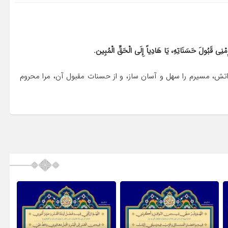
ْرِمْنِی قَبُولَ حَسَنَاتِهِ، یَا هَادِیاً إِلَی الْحَقِّ الْمُبِین.
یراتش، مسیرم را سهل و آسان ساز، و از حسنات مقبول آن، مرا محروم