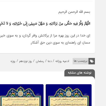
بسم الله الرحمن الرحیم
اللَّهُمَّ وَفِّرْ فِیهِ حَظِّی مِنْ بَرَکَاتِهِ، وَ سَهِّلْ سَبِیلِی إِلَی خَیْرَاتِهِ، وَ لاَ تَح
ای خدا در این روز بهره مرا از برکاتش وافر گردان، و به سوی خ
مساز، ای راهنمای به سوی دین حق آشکار.
/
/
/
/
برچسب ها
ادعیه روزانه
دعا
رمضان
روز نوزدهم
روزه
نوشته های مشابه