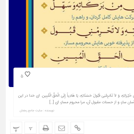
5
خَیْرَاتِهِ، وَ لاَ تَحْرِمْنِی قَبُولَ حَسَنَاتِهِ، یَا هَادِیاً إِلَی الْحَقِّ الْمُبِین. ای خدا در این
سان ساز، و از حسنات مقبول آن، مرا محروم مساز، ای […]
نویسنده : سایت جامع رمضان
پ
پ