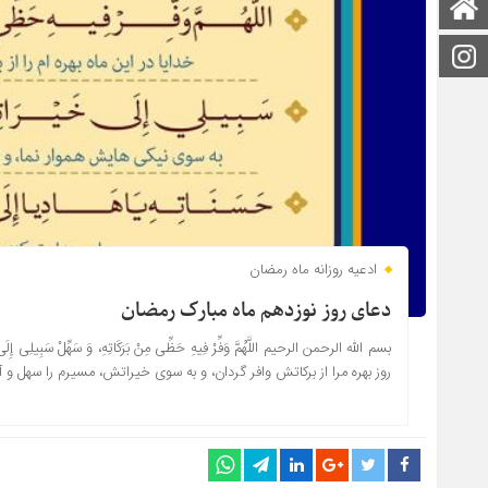
صفحه اصلی
اینستاگرام
ادعیه روزانه ماه رمضان
دعای روز نوزدهم ماه مبارک رمضان
بسم الله الرحمن الرحیم اللَّهُمَّ وَفِّرْ فِیهِ حَظِّی مِنْ بَرَکَاتِهِ، وَ سَهِّلْ سَبِیلِی إِلَی 
روز بهره مرا از برکاتش وافر گردان، و به سوی خیراتش، مسیرم را سهل و آ