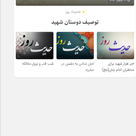
۲۹ اسفند ۱۴۰۴
حدیث روز
توصیف دوستان شهید
اجر هزار شهید برای
امان ندادن به دشمن در
شب قدر و نزول ملائکه
منتظران امام زمان(عج)
مبارزه