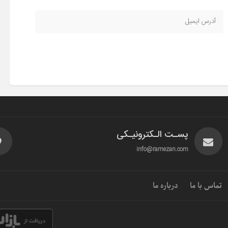
پسـت الـکترونیـکی
info@ramezan.com
تماس با ما
درباره ما