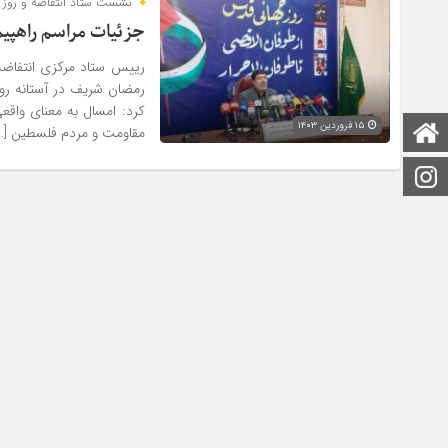
نشست ستاد انتفاضه و روز
جزئیات مراسم راهپی
رییس ستاد مرکزی انتفاض
رمضان شریف در آستانه رو
کرد: امسال به معنای واق
۱۵ فروردین ۱۴۰۳
صفحه اصلی
مقاومت و مردم فلسطین […
اینستاگرام