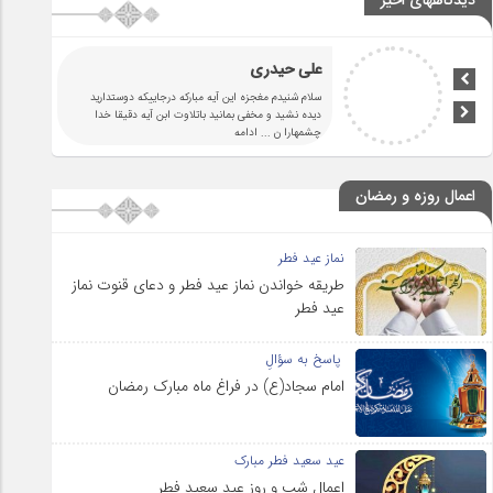
دیدگاههای اخیر
علی حیدری
سلام شنیدم مغجزه این آیه مبارکه درجاییکه دوستدارید
دیده نشید و مخفی بمانید باتلاوت ابن آیه دقیقا خدا
چشمهارا ن
... ادامه
اعمال روزه و رمضان
نماز عید فطر
طریقه خواندن نماز عید فطر و دعای قنوت نماز
عید فطر
پاسخ به سؤالِ
امام سجاد(ع) در فراغ ماه مبارک رمضان
عید سعید فطر مبارک
اعمال شب و روز عید سعید فطر