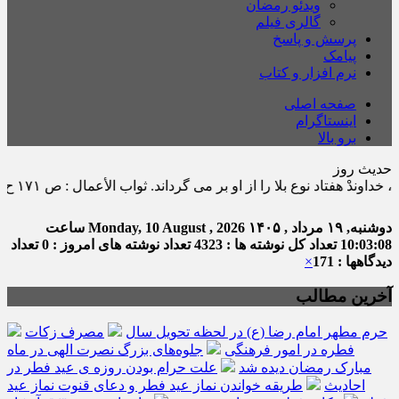
ویدئو رمضان
گالری فیلم
پرسش و پاسخ
پیامک
نرم افزار و کتاب
صفحه اصلی
اینستاگرام
برو بالا
حدیث روز
دوشنبه, ۱۹ مرداد , ۱۴۰۵
Monday, 10 August , 2026
ساعت
10:03:08
تعداد کل نوشته ها : 4323
تعداد نوشته های امروز : 0
تعداد
دیدگاهها : 171
×
آخرین مطالب
حرم مطهر امام رضا (ع) در لحظه تحویل سال
مصرف زکات
فطره در امور فرهنگی
جلوه‌های بزرگ نصرت الهی در ماه
مبارک رمضان دیده شد
علت حرام بودن روزه ی عید فطر در
احادیث
طریقه خواندن نماز عید فطر و دعای قنوت نماز عید