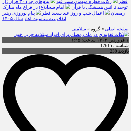
فطر
زکات فطره میهمانِ شب عید
پیام‌های جزء ۳۰ قرآن؛ از
توحید تا انس همیشگی با قرآن
امام سجاد(ع) در فراغ ماه مبارک
رمضان
اعمال شب و روز عید سعید فطر
پیام نوروزی رهبر
انقلاب به مناسبت آغاز سال ۱۴۰۵
صفحه اصلی
» گروه »
سلامتی
۱ فروردین ۱۴۰۳ ساعت: ۱:۲۵
شناسه : 17615
بازدید
238