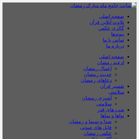
صفحه اصلی
تلاوت آنلاین قرآن
گالری عکس
پیوندها
تماس با ما
درباره ما
صفحه اصلی
ادعیه رمضان
اعمال رمضان
حدیث رمضان
دعاهای رمضان
تفسیر قرآن
سلامتی
آشپزی رمضان
سلامتی
شب های قدر
نواها و نماها
صدا و سیما و رمضان
فایل های صوتی
عکس رمضان