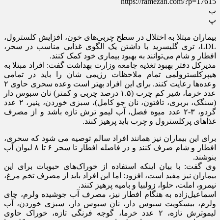
https://ramezan.com/?p=17615
پ
پ
بیماران مبتلا به اختلال در سطح چربی‌های خون، افزایش کلسترول،
LDL، تری گلیسرید با داشتن یک الگوی غذایی مناسب در سحر،
افطار و شام می‌توانند به بهبود بیماری خود کمک کنند.
مدیرکل دفتر بهبود تغذیه جامعه وزارت بهداشت گفت: افراد مبتلا به
هیپرکلسترولمی تمام ملاحظات رژیمی ‌شان را باید در تمامی
وعده‌ها رعایت کنند. برای این افراد بهتر است وعده سحری حاوی ۲
عدد خرما، شیر کم چرب (۱.۵ درصد چربی و کمتر) نان سبوس دار
(سنگک، بربری، تافتون، نان جو کامل)، سبزی خوردن، پنیر، ۲ عدد
گردو، ۳-۲ عدد میوه فصل، آب لیمو ترش تازه باشد و از مصرف
غذاهای پرکلسترول و چرب باید پرهیز کنند.
برای این بیماران نیز همانند افراد سالم توصیه می ‌شود که سحری،
افطار و شام صرف کنند و در فاصله افطار تا سحر ۶ تا ۸ لیوان آب
بنوشند.
وی گفت: با بیان اینکه استفاده از خوراک‌های حبوبات برای این
بیماران نیز مفید است، افزود: اما این افراد باید از مصرف تخم مرغ،
نیمرو، املت، حلوا، زولبیا و بامیه پرهیز کنند.
اسماعیل‌زاده به هنگام افطار نیز، مصرف آب جوشیده ولرم، چای
ولرم، بیسکویت سبوس‌ دار، نان سبوس دار، سبزی خوردن، آب
لیموترش تازه، ۲ عدد خرما، گوجه فرنگی تازه، خوراک حاوی