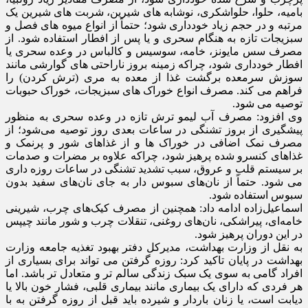
بامیه، حلوا، حلواشکری، نوشابه‌ های شیرین، شربت های شیرین یک
مرتبه و در حجم زیاد خودداری شود؛ حتماً از انواع میوه‌ های فصل و
سبزیجات تازه به هنگام سحری و یا پس از افطار استفاده شود. از
مصرف سس مایونز، خامه، سوسیس و کالباس در وعده سحری یا
افطار خودداری شود، چراکه زمینه بروز ناراحتی ‌های گوارشی مانند
سوزش سرمعده برگشت غذا از معده به مری (ترش کردن) را
فراهم می‌ کند. مصرف انواع خوراک های سبزیجات، خوراک حبوبات
توصیه می‌ شود.
وی افزود: مصرف آب لیمو ترش تازه در وعده سحری به منظور
پیشگیری از بروز تشنگی در ساعات بعدی روز توصیه می‌شود؛ از
مصرف نمک اضافی در خوراک ها و از غذاهای شور و پرنمک و
غذاهای کنسرو شده پرهیز شود، چراکه علاوه بر مضرات و صدمات
بر سیستم قلب و عروق، سبب تشدید تشنگی در ساعات روزه داری
می‌ شود. حتماً از نان‌های سبوس دار به جای نان‌های سفید بدون
سبوس استفاده شود.
اسماعیل‌زاده ادامه داد: همچنین از مصرف کیک‌های چرب، شیرینی
خامه‌ای، پیراشکی، نان‌های روغنی، تنقلات چرب و شور مانند چیپس
در این دوران پرهیز شود.
به نقل از وزارت بهداشت، مدیرکل دفتر بهبود تغذیه جامعه وزارت
بهداشت در پایان تاکید کرد: روزه گرفتن می تواند برای بسیاری از
افراد گامی به سوی یک سبک زندگی سالم تر و متعادل تر باشد. اما
هر فردی که دارای یک بیماری مانند بیماری قلبی، فشار خون بالا یا
دیابت است، یا زنان باردار و شیرده باید قبل از روزه گرفتن به با