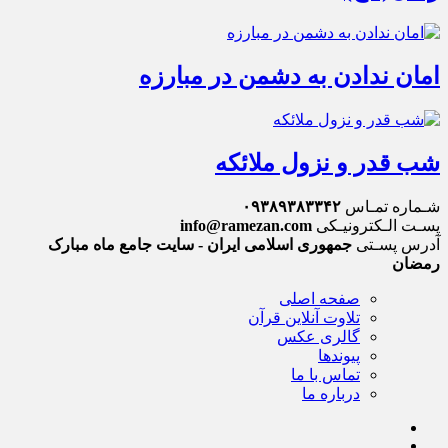
امان ندادن به دشمن در مبارزه
شب قدر و نزول ملائکه
شـماره تمـاس
۰۹۳۸۹۳۸۳۳۴۲
پسـت الـکترونیـکی
info@ramezan.com
آدرس پسـتی
جمهوری اسلامی ایران - سایت جامع ماه مبارک
رمضان
صفحه اصلی
تلاوت آنلاین قرآن
گالری عکس
پیوندها
تماس با ما
درباره ما