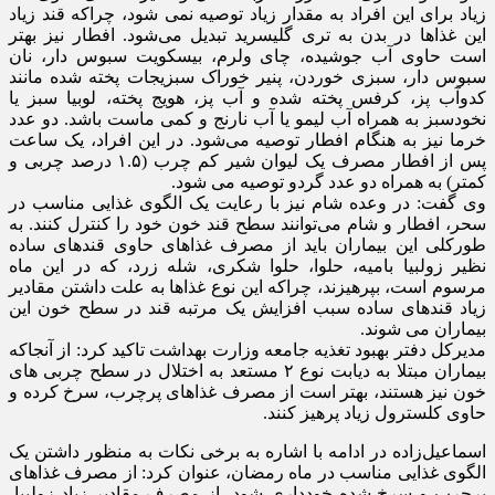
زیاد برای این افراد به مقدار زیاد توصیه نمی ‌شود، چراکه قند زیاد
این غذاها در بدن به تری گلیسرید تبدیل می‌شود. افطار نیز بهتر
است حاوی آب جوشیده، چای ولرم، بیسکویت سبوس دار، نان
سبوس دار، سبزی خوردن، پنیر خوراک سبزیجات پخته شده مانند
کدوآب‌ پز، کرفس پخته شده و آب پز، هویج پخته، لوبیا سبز یا
نخودسبز به همراه آب لیمو یا آب نارنج و کمی ماست باشد. دو عدد
خرما نیز به هنگام افطار توصیه می‌شود. در این افراد، یک ساعت
پس از افطار مصرف یک لیوان شیر کم چرب (۱.۵ درصد چربی و
کمتر) به همراه دو عدد گردو توصیه می ‌شود.
وی گفت: در وعده شام نیز با رعایت یک الگوی غذایی مناسب در
سحر، افطار و شام می‌توانند سطح قند خون خود را کنترل کنند. به
طورکلی این بیماران باید از مصرف غذاهای حاوی قندهای ساده
نظیر زولبیا بامیه، حلوا، حلوا شکری، شله زرد، که در این ماه
مرسوم است، بپرهیزند، چراکه این نوع غذاها به علت داشتن مقادیر
زیاد قندهای ساده سبب افزایش یک مرتبه قند در سطح خون این
بیماران می‌ شوند.
مدیرکل دفتر بهبود تغذیه جامعه وزارت بهداشت تاکید کرد: از آنجاکه
بیماران مبتلا به دیابت نوع ۲ مستعد به اختلال در سطح چربی های
خون نیز هستند، بهتر است از مصرف غذاهای پرچرب، سرخ کرده و
حاوی کلسترول زیاد پرهیز کنند.
اسماعیل‌زاده در ادامه با اشاره به برخی نکات به منظور داشتن یک
الگوی غذایی مناسب در ماه رمضان، عنوان کرد: از مصرف غذاهای
پرچرب و سرخ شده خودداری شود، از مصرف مقادیر زیاد زولبیا،