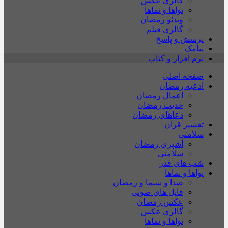
گالری عکس
نواها و نماها
ویدئو رمضان
گالری فیلم
پرسش و پاسخ
پیامک
نرم افزار و کتاب
صفحه اصلی
ادعیه رمضان
اعمال رمضان
حدیث رمضان
دعاهای رمضان
تفسیر قرآن
سلامتی
آشپزی رمضان
سلامتی
شب های قدر
نواها و نماها
صدا و سیما و رمضان
فایل های صوتی
عکس رمضان
گالری عکس
نواها و نماها