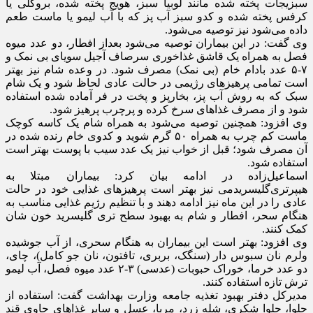
سبزیجات پخته شده مانند لوبیا سبز، هویج پخته شده، بروکلی یا
کرفس پخته شده و کدو سبز آب پز که با آب لیمو یا ماست طعم
داده می‌شود نیز توصیه می‌شود.
وی گفت: در این بیماران توصیه می‌شود بعداز افطار، دو عدد میوه
فصل به همراه یک قاشق غذاخوری سرصاف آجیل سویای بی نمک و
۷-۵ عدد بادام خام (بی نمک) مصرف شود. در وعده شام نیز بهتر
است تمامی پرهیزهای رژیمی در حالت عادی لحاظ شود و یک شام
سبک که به روش آب پز، بخارپز و پخت در فر آماده شده استفاده
شود و از مصرف غذاهای سرخ کرده و پرچرب پرهیز شود.
وی افزود: همچنین توصیه می‌شود به همراه شام یک کاسه کوچک
ماست کم چرب به همراه ۵۰ گرم شوید و کدوی خام رنده شده در
آن مصرف شود؛ قبل از خواب نیز یک عدد سیب با پوست بهتر است
استفاده شود.
اسماعیل‌زاده در ادامه بیان کرد: بیماران مبتلا به
هیپرتری‌گلیسریدمی نیز بهتر است پرهیزهای غذایی خود در حالت
عادی را در این ماه نیز ادامه دهند و با تنظیم رژیم غذایی مناسب به
هنگام سحر، افطار و شام به بهبود سطح تری گلیسرید خون شان
کمک کنند.
وی افزود: بهتر است این بیماران به هنگام سحری، از آب جوشیده
ولرم نان سبوس دار (سنگک، بربری، تافتون، نان جو کامل)، چای،
دو عدد خرما، خوراک حبوبات (عدسی) ۳-۲ عدد میوه فصل، آب لیمو
ترش تازه استفاده کنند.
مدیرکل دفتر بهبود تغذیه جامعه وزارت بهداشت گفت: استفاده از
حلوا، حلوا شکری، شله زرد، مربا، عسل و سایر غذاهای حاوی قند