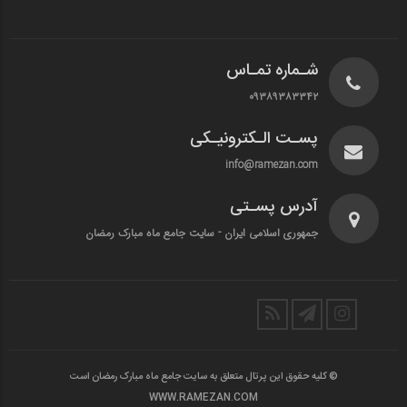
شـماره تمـاس
۰۹۳۸۹۳۸۳۳۴۲
پسـت الـکترونیـکی
info@ramezan.com
آدرس پسـتی
جمهوری اسلامی ایران - سایت جامع ماه مبارک رمضان
© کلیه حقوق این پرتال متعلق به سایت جامع ماه مبارک رمضان است
WWW.RAMEZAN.COM