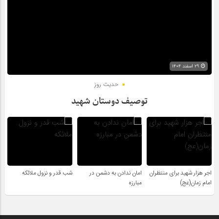
۲۹ اسفند ۱۴۰۴
حدیث روز
توصیف دوستان شهید
اجر هزار شهید برای منتظران
امان ندادن به دشمن در
شب قدر و نزول ملائکه
امام زمان(عج)
مبارزه