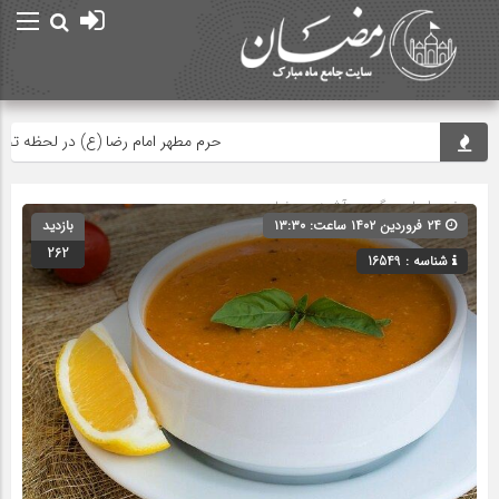
حرم مطهر امام رضا (ع) در لحظه تحویل
صفحه اصلی
» گروه »
آشپزی رمضان
۲۴ فروردین ۱۴۰۲ ساعت: ۱۳:۳۰
بازدید
262
شناسه : 16549