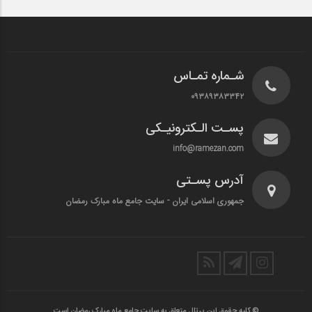
شـماره تمـاس
۰۹۳۸۹۳۸۳۳۴۲
پسـت الـکترونیـکی
info@ramezan.com
آدرس پسـتی
جمهوری اسلامی ایران - سایت جامع ماه مبارک رمضان
© کلیه حقوق این پرتال متعلق به سایت جامع ماه مبارک رمضان است