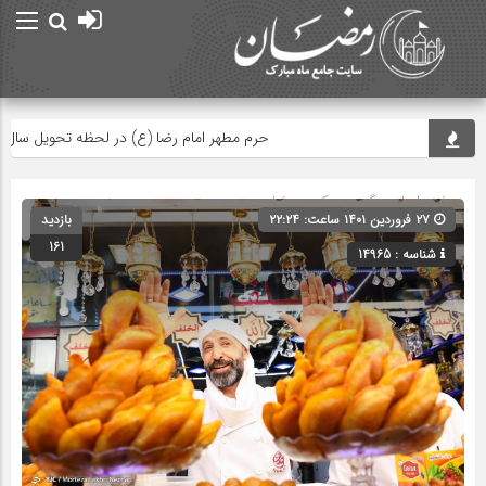
حرم مطهر امام رضا (ع) در لحظه تحویل سال
صفحه اصلی
» گروه »
عکس رمضان
۲۷ فروردین ۱۴۰۱ ساعت: ۲۲:۲۴
بازدید
161
شناسه : 14965