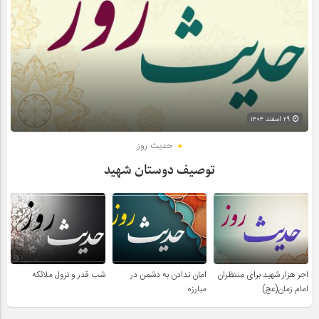
۲۹ اسفند ۱۴۰۴
حدیث روز
توصیف دوستان شهید
اجر هزار شهید برای منتظران
امان ندادن به دشمن در
شب قدر و نزول ملائکه
امام زمان(عج)
مبارزه