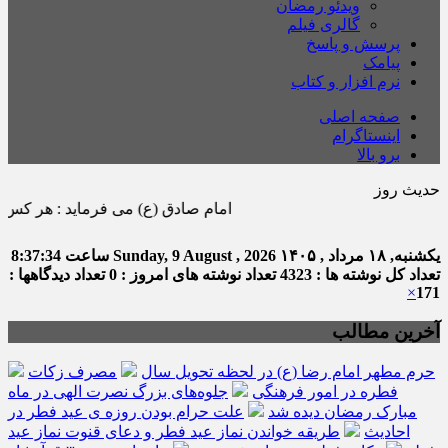
ویدئو رمضان
گالری فیلم
پرسش و پاسخ
پیامک
نرم افزار و کتاب
صفحه اصلی
اینستاگرام
برو بالا
حدیث روز
امام صادق (ع) می فرماید : هر كس در ماه رمض
یکشنبه, ۱۸ مرداد , ۱۴۰۵
Sunday, 9 August , 2026
ساعت
8:37:35
تعداد کل نوشته ها : 4323
تعداد نوشته های امروز : 0
تعداد دیدگاهها :
×
171
آخرین مطالب
حرم مطهر امام رضا (ع) در لحظه تحویل سال
مصرف زکات
فطره در امور فرهنگی
جلوه‌های بزرگ نصرت الهی در ماه
مبارک رمضان دیده شد
علت حرام بودن روزه ی عید فطر در
احادیث
طریقه خواندن نماز عید فطر و دعای قنوت نماز عید