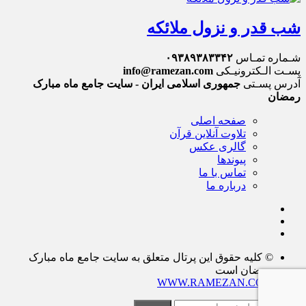
شب قدر و نزول ملائکه
شـماره تمـاس
۰۹۳۸۹۳۸۳۳۴۲
پسـت الـکترونیـکی
info@ramezan.com
آدرس پسـتی
جمهوری اسلامی ایران - سایت جامع ماه مبارک
رمضان
صفحه اصلی
تلاوت آنلاین قرآن
گالری عکس
پیوندها
تماس با ما
درباره ما
© کلیه حقوق این پرتال متعلق به سایت جامع ماه مبارک
رمضان است
WWW.RAMEZAN.COM