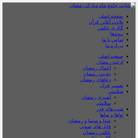
صفحه اصلی
تلاوت آنلاین قرآن
گالری عکس
پیوندها
تماس با ما
درباره ما
صفحه اصلی
ادعیه رمضان
اعمال رمضان
حدیث رمضان
دعاهای رمضان
تفسیر قرآن
سلامتی
آشپزی رمضان
سلامتی
شب های قدر
نواها و نماها
صدا و سیما و رمضان
فایل های صوتی
عکس رمضان