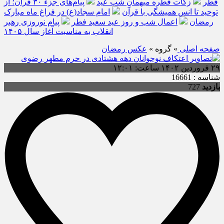
فطر
زکات فطره میهمانِ شب عید
پیام‌های جزء ۳۰ قرآن؛ از
توحید تا انس همیشگی با قرآن
امام سجاد(ع) در فراغ ماه مبارک
رمضان
اعمال شب و روز عید سعید فطر
پیام نوروزی رهبر
انقلاب به مناسبت آغاز سال ۱۴۰۵
صفحه اصلی
» گروه »
عکس رمضان
۲۹ فروردین ۱۴۰۲ ساعت: ۱۲:۰۱
شناسه : 16661
بازدید
727