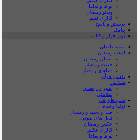
گالری عکس
نواها و نماها
ویدئو رمضان
گالری فیلم
پرسش و پاسخ
پیامک
نرم افزار و کتاب
صفحه اصلی
ادعیه رمضان
اعمال رمضان
حدیث رمضان
دعاهای رمضان
تفسیر قرآن
سلامتی
آشپزی رمضان
سلامتی
شب های قدر
نواها و نماها
صدا و سیما و رمضان
فایل های صوتی
عکس رمضان
گالری عکس
نواها و نماها