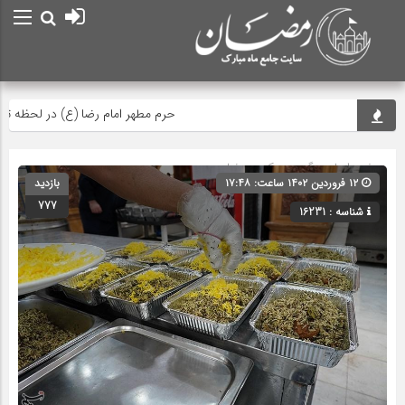
حرم مطهر امام رضا (ع) در لحظه تحویل س
صفحه اصلی
» گروه »
عکس رمضان
۱۲ فروردین ۱۴۰۲ ساعت: ۱۷:۴۸
بازدید
777
شناسه : 16231