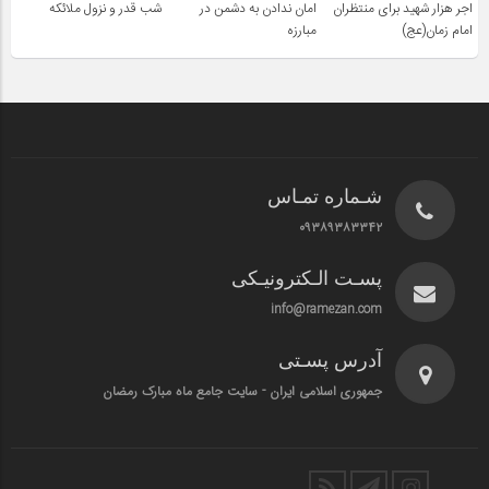
اجر هزار شهید برای منتظران
امان ندادن به دشمن در
شب قدر و نزول ملائکه
امام زمان(عج)
مبارزه
شـماره تمـاس
۰۹۳۸۹۳۸۳۳۴۲
پسـت الـکترونیـکی
info@ramezan.com
آدرس پسـتی
جمهوری اسلامی ایران - سایت جامع ماه مبارک رمضان