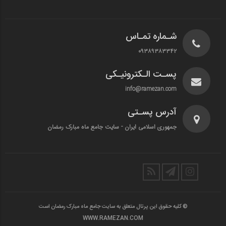
شـماره تمـاس
۰۹۳۸۹۳۸۳۳۴۲
پسـت الـکترونیـکی
info@ramezan.com
آدرس پسـتی
جمهوری اسلامی ایران - سایت جامع ماه مبارک رمضان
© کلیه حقوق این پرتال متعلق به سایت جامع ماه مبارک رمضان است
WWW.RAMEZAN.COM