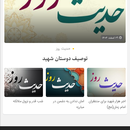
۲۹ اسفند ۱۴۰۴
حدیث روز
توصیف دوستان شهید
اجر هزار شهید برای منتظران
امان ندادن به دشمن در
شب قدر و نزول ملائکه
امام زمان(عج)
مبارزه