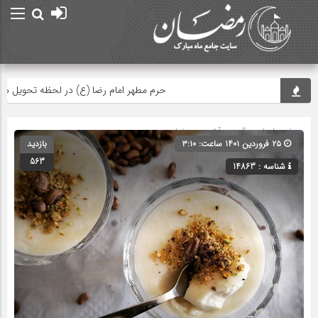
حرم مطهر امام رضا (ع) در لحظه تحویل سال
صفحه اصلی
» گروه »
آشپزی رمضان
۲۵ فروردین ۱۴۰۱ ساعت: ۳:۱۰
بازدید
563
شناسه : 14863