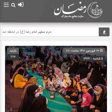
حرم مطهر امام رضا (ع) در لحظه تحویل س
صفحه اصلی
» گروه »
عکس رمضان
۲۰ فروردین ۱۴۰۱ ساعت: ۱:۱۱
بازدید
226
شناسه : 14661