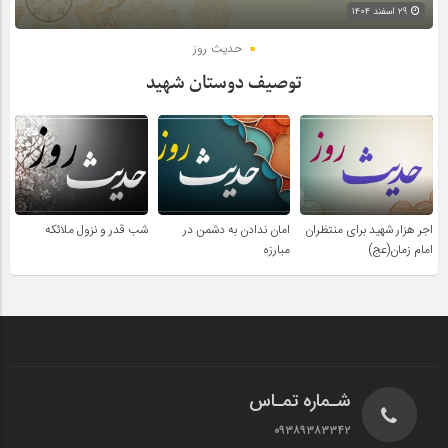
۲۹ اسفند ۱۴۰۴
حدیث روز
توصیف دوستان شهید
اجر هزار شهید برای منتظران
امان ندادن به دشمن در
شب قدر و نزول ملائکه
امام زمان(عج)
مبارزه
شـماره تمـاس
۰۹۳۸۹۳۸۳۳۴۲