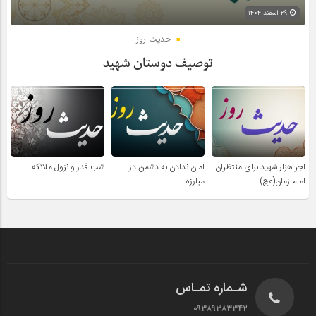
۲۹ اسفند ۱۴۰۴
حدیث روز
توصیف دوستان شهید
اجر هزار شهید برای منتظران
امان ندادن به دشمن در
شب قدر و نزول ملائکه
امام زمان(عج)
مبارزه
شـماره تمـاس
۰۹۳۸۹۳۸۳۳۴۲