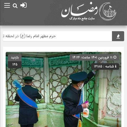
حرم مطهر امام رضا (ع) در لحظه تحویل س
صفحه اصلی
» گروه »
عکس رمضان
۱۱ فروردین ۱۴۰۱ ساعت: ۱۴:۲۶
بازدید
145
شناسه : 14185