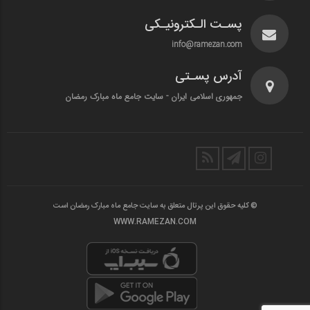
پسـت الـکترونیـکی
info@ramezan.com
آدرس پسـتی
جمهوری اسلامی ایران - سایت جامع ماه مبارک رمضان
© کلیه حقوق این پرتال متعلق به سایت جامع ماه مبارک رمضان است
WWW.RAMEZAN.COM