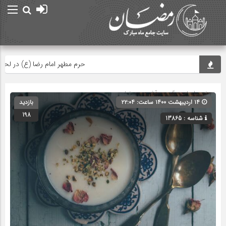
حرم مطهر امام رضا (ع) در لحظه تحو
صفحه اصلی
» گروه »
آشپزی رمضان
۱۴ اردیبهشت ۱۴۰۰ ساعت: ۲۲:۰۴
بازدید
198
شناسه : 13865