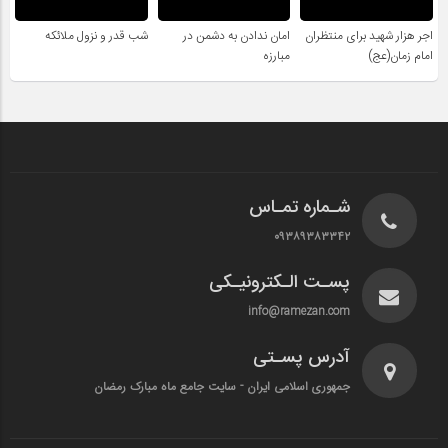
اجر هزار شهید برای منتظران
امان ندادن به دشمن در
شب قدر و نزول ملائکه
امام زمان(عج)
مبارزه
شـماره تمـاس
۰۹۳۸۹۳۸۳۳۴۲
پسـت الـکترونیـکی
info@ramezan.com
آدرس پسـتی
جمهوری اسلامی ایران - سایت جامع ماه مبارک رمضان