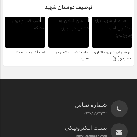
توصیف دوستان شهید
اجر هزار شهید برای منتظران
امان ندادن به دشمن در
شب قدر و نزول ملائکه
امام زمان(عج)
مبارزه
شـماره تمـاس
۰۹۳۸۹۳۸۳۳۴۲
پسـت الـکترونیـکی
info@ramezan.com