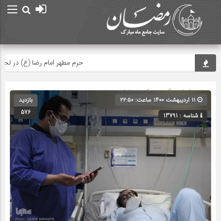
حرم مطهر امام رضا (ع) در لحظه تحو
صفحه اصلی
» گروه »
عکس رمضان
۱۱ اردیبهشت ۱۴۰۰ ساعت: ۲۲:۵۰
بازدید
576
شناسه : 13791