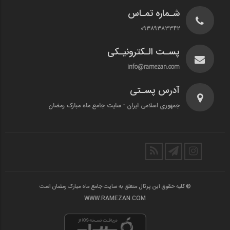
شـماره تمـاس
۰۹۳۸۹۳۸۳۳۴۲
پسـت الـکترونیـکی
info@ramezan.com
آدرس پسـتی
جمهوری اسلامی ایران - سایت جامع ماه مبارک رمضان
© کلیه حقوق این پرتال متعلق به سایت جامع ماه مبارک رمضان است
WWW.RAMEZAN.COM