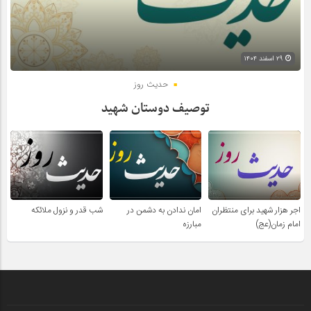
۲۹ اسفند ۱۴۰۴
حدیث روز
توصیف دوستان شهید
اجر هزار شهید برای منتظران
امان ندادن به دشمن در
شب قدر و نزول ملائکه
امام زمان(عج)
مبارزه