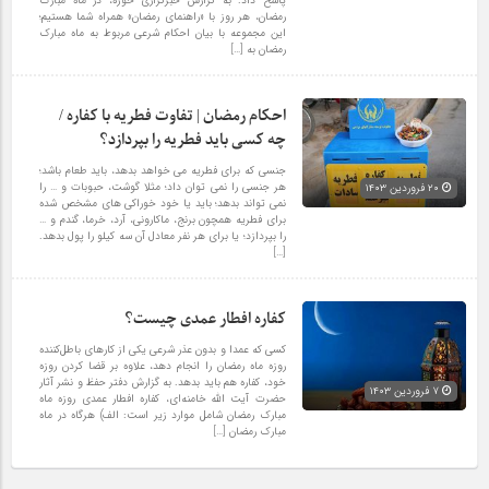
پاسخ داد. به گزارش خبرگزاری حوزه، در ماه مبارک
رمضان، هر روز با «راهنمای رمضان» همراه شما هستیم؛
این مجموعه با بیان احکام شرعی مربوط به ماه مبارک
رمضان به […]
احکام رمضان | تفاوت فطریه با کفاره /
چه کسی باید فطریه را بپردازد؟
جنسی که برای فطریه می خواهد بدهد، باید طعام باشد؛
هر جنسی را نمی توان داد؛ مثلا گوشت، حبوبات و … را
۲۰ فروردین ۱۴۰۳
نمی تواند بدهد؛ باید یا خود خوراکی های مشخص شده
برای فطریه همچون برنج، ماکارونی، آرد، خرما، گندم و …
را بپردازد؛ یا برای هر نفر معادل آن سه کیلو را پول بدهد.
[…]
کفاره‌ افطار عمدی چیست؟
کسی که عمدا و بدون عذر شرعی یکی از کارهای باطل‌کننده
روزه ماه رمضان را انجام دهد، علاوه بر قضا کردن روزه
خود، کفاره هم باید بدهد. به گزارش دفتر حفظ و نشر آثار
۷ فروردین ۱۴۰۳
حضرت آیت الله خامنه‌ای، کفاره‌ افطار عمدی روزه‌ ماه
مبارک رمضان شامل موارد زیر است: الف) هرگاه در ماه
مبارک رمضان […]