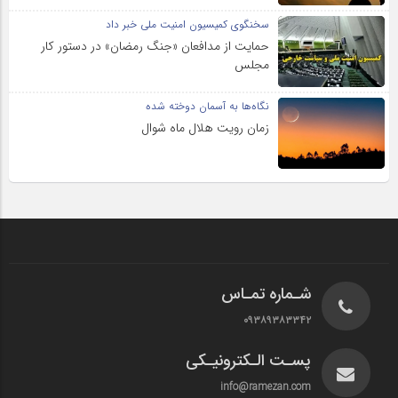
سخنگوی کمیسیون امنیت ملی خبر داد
حمایت از مدافعان «جنگ رمضان» در دستور کار
مجلس
نگاه‌ها به آسمان دوخته شده
زمان رویت هلال ماه شوال
شـماره تمـاس
۰۹۳۸۹۳۸۳۳۴۲
پسـت الـکترونیـکی
info@ramezan.com