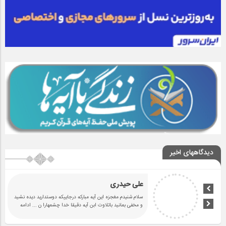
دیدگاههای اخیر
علی حیدری
سلام شنیدم مغجزه این آیه مبارکه درجاییکه دوستدارید دیده نشید
و مخفی بمانید باتلاوت ابن آیه دقیقا خدا چشمهارا ن
... ادامه