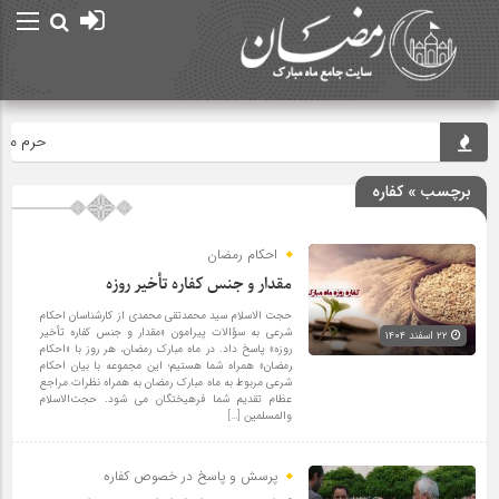
حرم مطهر ام
برچسب » کفاره‌
احکام رمضان
مقدار و جنس کفاره تأخیر روزه
حجت الاسلام سید محمدتقی محمدی از کارشناسان احکام
شرعی به سؤالات پیرامون «مقدار و جنس کفاره تأخیر
۲۲ اسفند ۱۴۰۴
روزه» پاسخ داد. در ماه مبارک رمضان، هر روز با «احکام
رمضان» همراه شما هستیم؛ این مجموعه با بیان احکام
شرعی مربوط به ماه مبارک رمضان به همراه نظرات مراجع
عظام تقدیم شما فرهیختگان می شود. حجت‌الاسلام
والمسلمین […]
پرسش و پاسخ در خصوص کفاره