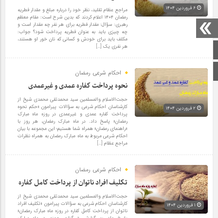
۶ فروردین ۱۴۰۴
مراجع عظام تقلید، نظر خود را درباره مبلغ و مقدار فطریه
رمضان ۱۴۰۴ اعلام کردند که بدین شرح است: مقام معظم
رهبری: سؤال: مقدار فطریه برای هر نفر چه مقدار است و
چه چیزی باید به عنوان فطریه پرداخت شود؟ جواب:
مکلف باید برای خودش و کسانی که نان خور او هستند،
هر نفری یک […]
صفحه اصلی
اینستاگرام
احکام شرعی رمضان
نحوه پرداخت کفاره عمدی و غیرعمدی
حجت‌الاسلام والمسلمین سید محمدتقی محمدی شیخ از
کارشناسان احکام شرعی به سؤالات پیرامون «حکم نحوه
۲ فروردین ۱۴۰۴
پرداخت کفاره عمدی و غیرعمدی در روزه ماه مبارک
رمضان» پاسخ داد. در ماه مبارک رمضان، هر روز با
«راهنمای رمضان» همراه شما هستیم؛ این مجموعه با بیان
احکام شرعی مربوط به ماه مبارک رمضان به همراه نظرات
مراجع عظام […]
احکام شرعی رمضان
تکلیف افراد ناتوان از پرداخت کامل کفاره
حجت‌الاسلام والمسلمین سید محمدتقی محمدی شیخ از
کارشناسان احکام شرعی به سؤالات پیرامون «تکلیف افراد
۱ فروردین ۱۴۰۴
ناتوان از پرداخت کامل کفاره در روزه ماه مبارک رمضان»