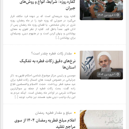
کفاره روزه: شرایط، انواع و روش‌های
جبران
۱۱ فروردین ۱۴۰۴
کفاره روزه جریمه‌ای است که بر عهده فرد مکلف قرار
می‌گیرد در صورتی که روزه خود را در ماه رمضان، روزه
نذری در زمان مشخص، یا قضای روزه ماه رمضان پس از
اذان ظهر، عمداً باطل کند. کفاره از نظر لغوی به معنای
پوشاندن و پنهان کردن است و در مفهوم دینی، وسیله‌ای
برای پوشاندن […]
مقدار زکات فطره چقدر است؟
نرخ‌های دقیق زکات فطره به تفکیک
استان‌ها
۹ فروردین ۱۴۰۴
موسس و رئیس مرکز موضوع شناسی احکام فقهی به ذکر
جزئیاتی در خصوص قیمت های امسال زکات فطره برای
عید سعید فطر پرداخت. حجت الاسلام والمسلمین فلاح
زاده گفت: بحث زکات فطره از جمله پر سوال‌ترین
سوالات شرعی در اواخر ماه رمضان است. اینکه مردم به
این یک واجب دینی مقید هستند نیز جالب توجه […]
مبلغ و مقدار فطریه رمضان
اعلام مبلغ فطریه رمضان ۱۴۰۴ از سوی
مراجع تقلید