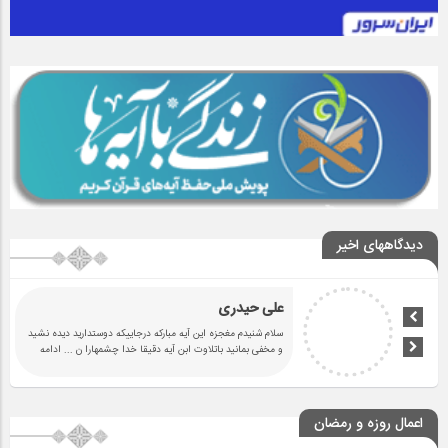
دیدگاههای اخیر
علی حیدری
سلام شنیدم مغجزه این آیه مبارکه درجاییکه دوستدارید دیده نشید
و مخفی بمانید باتلاوت ابن آیه دقیقا خدا چشمهارا ن
... ادامه
اعمال روزه و رمضان