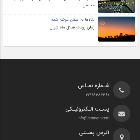
مجلس
نگاه‌ها به آسمان دوخته شده
زمان رویت هلال ماه شوال
شـماره تمـاس
۰۹۳۸۹۳۸۳۳۴۲
پسـت الـکترونیـکی
info@ramezan.com
آدرس پسـتی