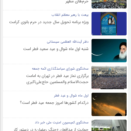
حرم‌های‌ مطهر
بیعت با رهبر معظم انقلاب
ویژه برنامه تحویل سال جدید در حرم بانوی کرامت
دفتر آیت‌الله العظمی سیستانی
شنبه اول ماه شوال و عید سعید فطر است
سخنگوی شورای سیاستگذاری ائمه جمعه
برگزاری نماز عید فطر در تهران به امامت
حجت‌الاسلام والمسلمین حاج‌علی‌اکبری
اول ماه شوال و عید فطر
درکدام کشورها امروز جمعه عید فطر است؟
سخنگوی کمیسیون امنیت ملی خبر داد
حمایت از مدافعان «جنگ رمضان» در دستور کار