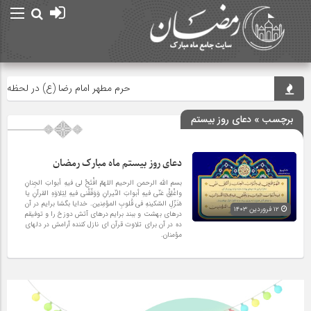
حرم مطهر امام رضا (ع) در لحظه تحویل س
برچسب » دعای روز بیستم
دعای روز بیستم ماه مبارک رمضان
بسم الله الرحمن الرحیم اللهمّ افْتَحْ لی فیهِ أبوابَ الجِنانِ
واغْلِقْ عَنّی فیهِ أبوابَ النّیرانِ وَوَفّقْنی فیهِ لِتِلاوَهِ القرآنِ یا
مُنَزّلِ السّکینهِ فی قُلوبِ المؤمِنین. خدایا بگشا برایم در آن
۱۲ فروردین ۱۴۰۳
درهاى بهشت و ببند برایم درهاى آتش دوزخ را و توفیقم
ده در آن براى تلاوت قرآن اى نازل کننده آرامش در دلهاى
مؤمنان.